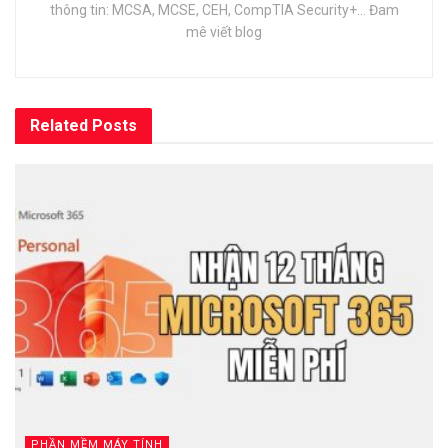
thông tin: MCSA, MCSE, CEH, CompTIA Security+... Đam
mê viết blog
Related
Posts
PHẦN MỀM MÁY TÍNH