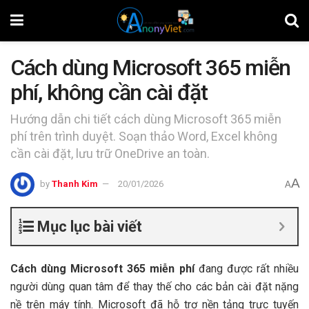
Cách dùng Microsoft 365 miễn
phí, không cần cài đặt
Hướng dẫn chi tiết cách dùng Microsoft 365 miễn
phí trên trình duyệt. Soạn thảo Word, Excel không
cần cài đặt, lưu trữ OneDrive an toàn.
A
by
Thanh Kim
20/01/2026
A
Mục lục bài viết
Cách dùng Microsoft 365 miễn phí
đang được rất nhiều
người dùng quan tâm để thay thế cho các bản cài đặt nặng
nề trên máy tính. Microsoft đã hỗ trợ nền tảng trực tuyến