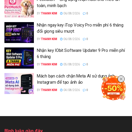
toàn, minh bạch
BY
THANH KIM
06/08/2026
0
Nhận ngay key iTop Voicy Pro miễn phí 6 tháng
đổi giọng siêu mượt
BY
THANH KIM
06/08/2026
0
Nhận key IObit Software Updater 9 Pro miễn phí
6 tháng
BY
THANH KIM
05/08/2026
0
Mách bạn cách chặn Meta AI sử dụng ảnh
Instagram để tạo ảnh ảo
BY
THANH KIM
04/08/2026
0
Bình luận gần đây