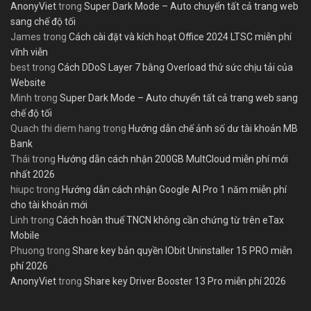
AnonyViet
trong
Super Dark Mode – Auto chuyển tất cả trang web
sang chế độ tối
James
trong
Cách cài đặt và kích hoạt Office 2024 LTSC miễn phí
vĩnh viễn
best
trong
Cách DDoS Layer 7 bằng Overload thử sức chịu tải của
Website
Minh
trong
Super Dark Mode – Auto chuyển tất cả trang web sang
chế độ tối
Quach thi diem hang
trong
Hướng dẫn chế ảnh số dư tài khoản MB
Bank
Thái
trong
Hướng dẫn cách nhận 200GB MultCloud miễn phí mới
nhất 2026
hiupc
trong
Hướng dẫn cách nhận Google AI Pro 1 năm miễn phí
cho tài khoản mới
Linh
trong
Cách hoàn thuế TNCN không cần chứng từ trên eTax
Mobile
Phuong
trong
Share key bản quyền IObit Uninstaller 15 PRO miễn
phí 2026
AnonyViet
trong
Share key Driver Booster 13 Pro miễn phí 2026