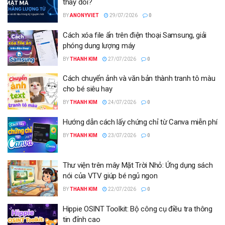
thay đổi?
BY
ANONYVIET
29/07/2026
0
Cách xóa file ẩn trên điện thoại Samsung, giải
phóng dung lượng máy
BY
THANH KIM
27/07/2026
0
Cách chuyển ảnh và văn bản thành tranh tô màu
cho bé siêu hay
BY
THANH KIM
24/07/2026
0
Hướng dẫn cách lấy chứng chỉ từ Canva miễn phí
BY
THANH KIM
23/07/2026
0
Thư viện trên mây Mặt Trời Nhỏ: Ứng dụng sách
nói của VTV giúp bé ngủ ngon
BY
THANH KIM
22/07/2026
0
Hippie OSINT Toolkit: Bộ công cụ điều tra thông
tin đỉnh cao