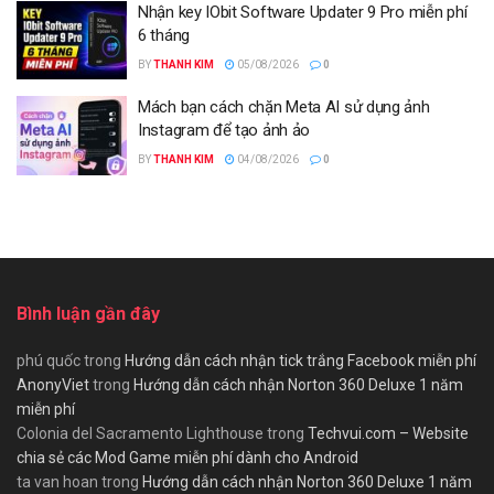
Nhận key IObit Software Updater 9 Pro miễn phí
6 tháng
BY
THANH KIM
05/08/2026
0
Mách bạn cách chặn Meta AI sử dụng ảnh
Instagram để tạo ảnh ảo
BY
THANH KIM
04/08/2026
0
Bình luận gần đây
phú quốc
trong
Hướng dẫn cách nhận tick trắng Facebook miễn phí
AnonyViet
trong
Hướng dẫn cách nhận Norton 360 Deluxe 1 năm
miễn phí
Colonia del Sacramento Lighthouse
trong
Techvui.com – Website
chia sẻ các Mod Game miễn phí dành cho Android
ta van hoan
trong
Hướng dẫn cách nhận Norton 360 Deluxe 1 năm