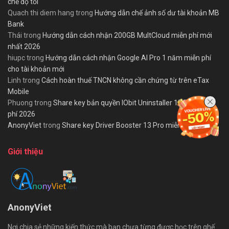
chế độ tối
Quach thi diem hang
trong
Hướng dẫn chế ảnh số dư tài khoản MB
Bank
Thái
trong
Hướng dẫn cách nhận 200GB MultCloud miễn phí mới
nhất 2026
hiupc
trong
Hướng dẫn cách nhận Google AI Pro 1 năm miễn phí
cho tài khoản mới
Linh
trong
Cách hoàn thuế TNCN không cần chứng từ trên eTax
Mobile
Phuong
trong
Share key bản quyền IObit Uninstaller 15 PRO miễn
phí 2026
AnonyViet
trong
Share key Driver Booster 13 Pro miễn phí 2026
Giới thiệu
AnonyViet
Nơi chia sẻ những kiến thức mà bạn chưa từng được học trên ghế