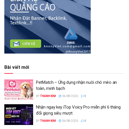
Bài viết mới
PetMatch – Ứng dụng nhận nuôi chó mèo an
toàn, minh bạch
BY
THANH KIM
06/08/2026
0
Nhận ngay key iTop Voicy Pro miễn phí 6 tháng
đổi giọng siêu mượt
BY
THANH KIM
06/08/2026
0