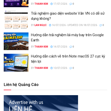
BY
THANH KIM
17/07/2026
0
Trải nghiệm giao diện website Văn VN có dễ sử
dụng không?
BY
LAN NGỌC
14/07/2026 - UPDATED ON 18/07/2026
0
Hướng dẫn trải nghiệm lái máy bay trên Google
Earth
BY
THANH KIM
14/07/2026
0
Hướng dẫn cách vẽ trên Note macOS 27 cực kỳ
tiện lợi
BY
THANH KIM
10/07/2026
0
Liên hệ Quảng Cáo