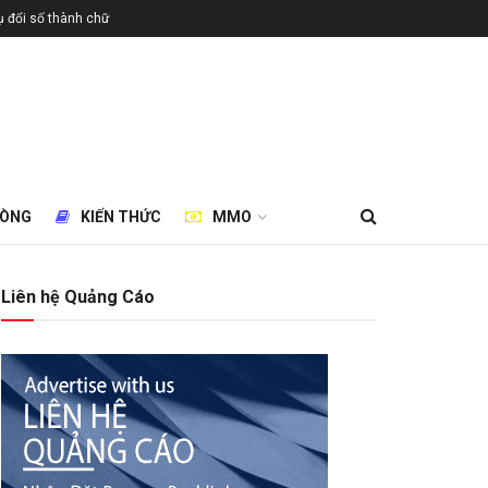
 đổi số thành chữ
HÒNG
KIẾN THỨC
MMO
Liên hệ Quảng Cáo