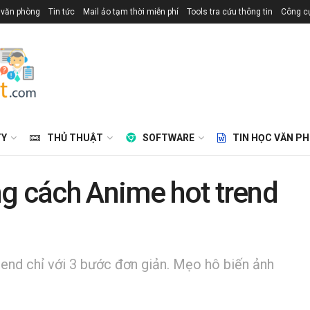
 văn phòng
Tin tức
Mail ảo tạm thời miễn phí
Tools tra cứu thông tin
Công cụ
TY
THỦ THUẬT
SOFTWARE
TIN HỌC VĂN P
ng cách Anime hot trend
end chỉ với 3 bước đơn giản. Mẹo hô biến ảnh