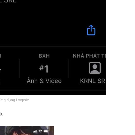
 ứng dụng Loopsie
to