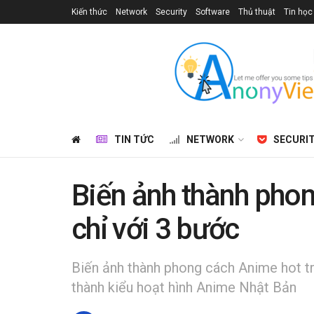
Kiến thức
Network
Security
Software
Thủ thuật
Tin học
TIN TỨC
NETWORK
SECURI
Biến ảnh thành pho
chỉ với 3 bước
Biến ảnh thành phong cách Anime hot tr
thành kiểu hoạt hình Anime Nhật Bản