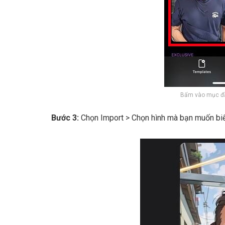
Bấm vào mục đầu
Bước 3:
Chọn Import > Chọn hình mà bạn muốn bi