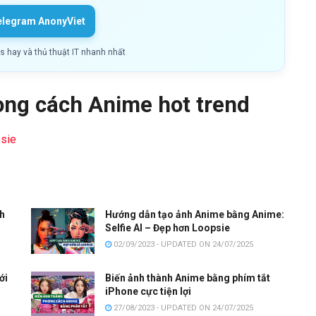
elegram AnonyViet
ls hay và thủ thuật IT nhanh nhất
ong cách Anime hot trend
sie
ch
Hướng dẫn tạo ảnh Anime bằng Anime:
Selfie AI – Đẹp hơn Loopsie
02/09/2023 - UPDATED ON 24/07/2025
ới
Biến ảnh thành Anime bằng phím tắt
iPhone cực tiện lợi
27/08/2023 - UPDATED ON 24/07/2025