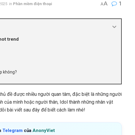
A
1
2025
in
Phần mềm điện thoại
A
hot trend
ấp không?
chủ đề được nhiều người quan tâm, đặc biệt là những người
nh của mình hoặc người thân, Idol thành những nhân vật
õi bài viết sau đây để biết cách làm nhé!
h
Telegram
của
AnonyViet