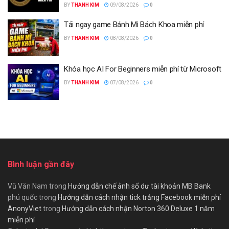
BY
THANH KIM
09/08/2026
0
Tải ngay game Bánh Mì Bách Khoa miễn phí
BY
THANH KIM
08/08/2026
0
Khóa học AI For Beginners miễn phí từ Microsoft
BY
THANH KIM
07/08/2026
0
Bình luận gần đây
Vũ Văn Nam
trong
Hướng dẫn chế ảnh số dư tài khoản MB Bank
phú quốc
trong
Hướng dẫn cách nhận tick trắng Facebook miễn phí
AnonyViet
trong
Hướng dẫn cách nhận Norton 360 Deluxe 1 năm
miễn phí