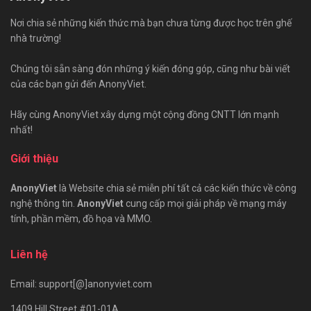
Nơi chia sẻ những kiến thức mà bạn chưa từng được học trên ghế
nhà trường!
Chúng tôi sẵn sàng đón những ý kiến đóng góp, cũng như bài viết
của các bạn gửi đến AnonyViet.
Hãy cùng AnonyViet xây dựng một cộng đồng CNTT lớn mạnh
nhất!
Giới thiệu
AnonyViet
là Website chia sẻ miễn phí tất cả các kiến thức về công
nghệ thông tin.
AnonyViet
cung cấp mọi giải pháp về mạng máy
tính, phần mềm, đồ họa và MMO.
Liên hệ
Email: support[@]anonyviet.com
1409 Hill Street #01-01A