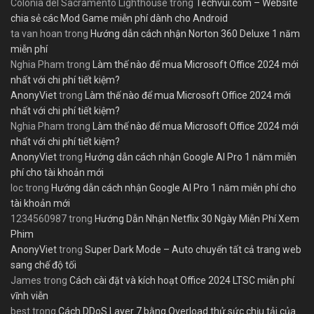
Colonia del Sacramento Lighthouse
trong
Techvui.com – Website
chia sẻ các Mod Game miễn phí dành cho Android
ta van hoan
trong
Hướng dẫn cách nhận Norton 360 Deluxe 1 năm
miễn phí
Nghia Pham
trong
Làm thế nào để mua Microsoft Office 2024 mới
nhất với chi phí tiết kiệm?
AnonyViet
trong
Làm thế nào để mua Microsoft Office 2024 mới
nhất với chi phí tiết kiệm?
Nghia Pham
trong
Làm thế nào để mua Microsoft Office 2024 mới
nhất với chi phí tiết kiệm?
AnonyViet
trong
Hướng dẫn cách nhận Google AI Pro 1 năm miễn
phí cho tài khoản mới
loc
trong
Hướng dẫn cách nhận Google AI Pro 1 năm miễn phí cho
tài khoản mới
1234560987
trong
Hướng Dẫn Nhận Netflix 30 Ngày Miễn Phí Xem
Phim
AnonyViet
trong
Super Dark Mode – Auto chuyển tất cả trang web
sang chế độ tối
James
trong
Cách cài đặt và kích hoạt Office 2024 LTSC miễn phí
vĩnh viễn
best
trong
Cách DDoS Layer 7 bằng Overload thử sức chịu tải của