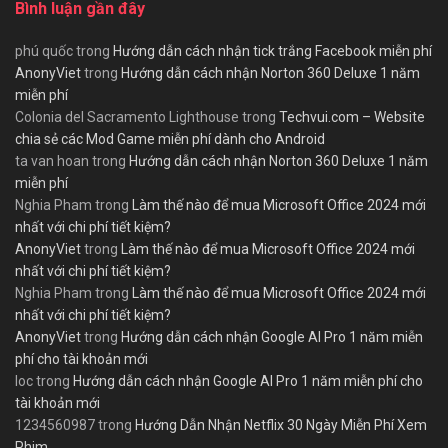
Bình luận gần đây
phú quốc
trong
Hướng dẫn cách nhận tick trắng Facebook miễn phí
AnonyViet
trong
Hướng dẫn cách nhận Norton 360 Deluxe 1 năm
miễn phí
Colonia del Sacramento Lighthouse
trong
Techvui.com – Website
chia sẻ các Mod Game miễn phí dành cho Android
ta van hoan
trong
Hướng dẫn cách nhận Norton 360 Deluxe 1 năm
miễn phí
Nghia Pham
trong
Làm thế nào để mua Microsoft Office 2024 mới
nhất với chi phí tiết kiệm?
AnonyViet
trong
Làm thế nào để mua Microsoft Office 2024 mới
nhất với chi phí tiết kiệm?
Nghia Pham
trong
Làm thế nào để mua Microsoft Office 2024 mới
nhất với chi phí tiết kiệm?
AnonyViet
trong
Hướng dẫn cách nhận Google AI Pro 1 năm miễn
phí cho tài khoản mới
loc
trong
Hướng dẫn cách nhận Google AI Pro 1 năm miễn phí cho
tài khoản mới
1234560987
trong
Hướng Dẫn Nhận Netflix 30 Ngày Miễn Phí Xem
Phim