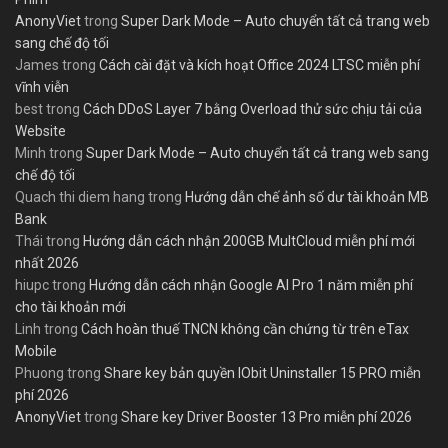
AnonyViet
trong
Super Dark Mode – Auto chuyển tất cả trang web
sang chế độ tối
James
trong
Cách cài đặt và kích hoạt Office 2024 LTSC miễn phí
vĩnh viễn
best
trong
Cách DDoS Layer 7 bằng Overload thử sức chịu tải của
Website
Minh
trong
Super Dark Mode – Auto chuyển tất cả trang web sang
chế độ tối
Quach thi diem hang
trong
Hướng dẫn chế ảnh số dư tài khoản MB
Bank
Thái
trong
Hướng dẫn cách nhận 200GB MultCloud miễn phí mới
nhất 2026
hiupc
trong
Hướng dẫn cách nhận Google AI Pro 1 năm miễn phí
cho tài khoản mới
Linh
trong
Cách hoàn thuế TNCN không cần chứng từ trên eTax
Mobile
Phuong
trong
Share key bản quyền IObit Uninstaller 15 PRO miễn
phí 2026
AnonyViet
trong
Share key Driver Booster 13 Pro miễn phí 2026