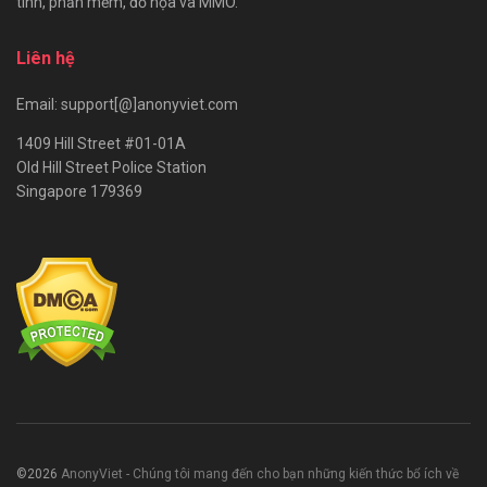
tính, phần mềm, đồ họa và MMO.
Liên hệ
Email: support[@]anonyviet.com
1409 Hill Street #01-01A
Old Hill Street Police Station
Singapore 179369
©2026
AnonyViet - Chúng tôi mang đến cho bạn những kiến thức bổ ích về