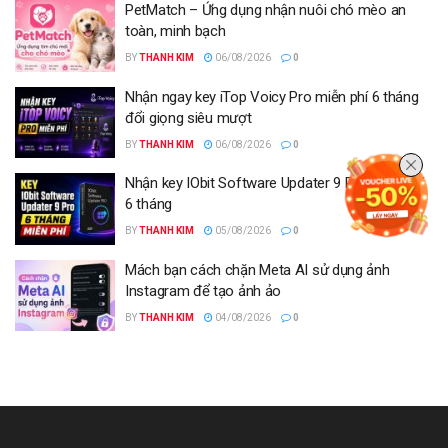
PetMatch – Ứng dụng nhận nuôi chó mèo an
toàn, minh bạch
BY
THANH KIM
06/08/2026
0
Nhận ngay key iTop Voicy Pro miễn phí 6 tháng
đổi giọng siêu mượt
BY
THANH KIM
06/08/2026
0
Nhận key IObit Software Updater 9 Pro miễn phí
6 tháng
BY
THANH KIM
05/08/2026
0
Mách bạn cách chặn Meta AI sử dụng ảnh
Instagram để tạo ảnh ảo
BY
THANH KIM
04/08/2026
0