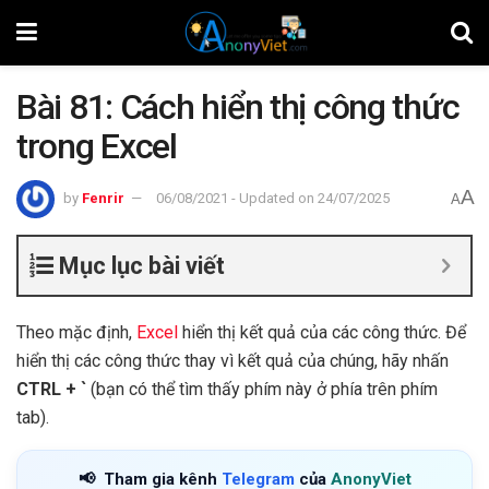
Bài 81: Cách hiển thị công thức
trong Excel
A
by
Fenrir
06/08/2021 - Updated on 24/07/2025
A
Mục lục bài viết
Theo mặc định,
Excel
hiển thị kết quả của các công thức. Để
hiển thị các công thức thay vì kết quả của chúng, hãy nhấn
CTRL + `
(bạn có thể tìm thấy phím này ở phía trên phím
tab).
📢
Tham gia kênh
Telegram
của
AnonyViet