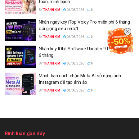
toàn, minh bạch
BY
THANH KIM
06/08/2026
0
Nhận ngay key iTop Voicy Pro miễn phí 6 tháng
đổi giọng siêu mượt
BY
THANH KIM
06/08/2026
0
Nhận key IObit Software Updater 9 Pro miễn phí
6 tháng
BY
THANH KIM
05/08/2026
0
Mách bạn cách chặn Meta AI sử dụng ảnh
Instagram để tạo ảnh ảo
BY
THANH KIM
04/08/2026
0
Bình luận gần đây