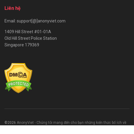
Liên hệ
Email: support[@]anonyviet.com
1409 Hill Street #01-01A
Old Hill Street Police Station
Singapore 179369
©2026
AnonyViet - Chúng tôi mang đến cho bạn những kiến thức bổ ích về
CNTT