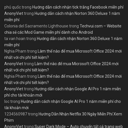
phú quốc
trong
Hướng dẫn cách nhận tick trắng Facebook miễn phí
AnonyViet
trong
Hướng dẫn cách nhận Norton 360 Deluxe 1 năm
miễn phí
Colonia del Sacramento Lighthouse
trong
Techvui.com – Website
chia sẻ các Mod Game miễn phí dành cho Android
ta van hoan
trong
Hướng dẫn cách nhận Norton 360 Deluxe 1 năm
miễn phí
Nghia Pham
trong
Làm thế nào để mua Microsoft Office 2024 mới
nhất với chi phí tiết kiệm?
AnonyViet
trong
Làm thế nào để mua Microsoft Office 2024 mới
nhất với chi phí tiết kiệm?
Nghia Pham
trong
Làm thế nào để mua Microsoft Office 2024 mới
nhất với chi phí tiết kiệm?
AnonyViet
trong
Hướng dẫn cách nhận Google AI Pro 1 năm miễn
phí cho tài khoản mới
loc
trong
Hướng dẫn cách nhận Google AI Pro 1 năm miễn phí cho
tài khoản mới
1234560987
trong
Hướng Dẫn Nhận Netflix 30 Ngày Miễn Phí Xem
Phim
AnonyViet
trong
Super Dark Mode – Auto chuyển tất cả trang web