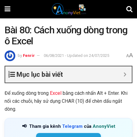
Bài 80: Cách xuống dòng trong
ô Excel
A
by
Fenrir
06/08/2021 - Updated on 24/07/2025
A
Mục lục bài viết
Để xuống dòng trong
Excel
bằng cách nhấn Alt + Enter. Khi
nối các chuỗi, hãy sử dụng CHAR (10) để chèn dấu ngắt
dòng.
📢
Tham gia kênh
Telegram
của
AnonyViet