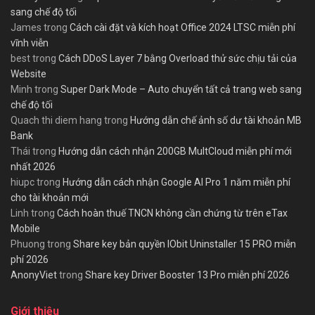
sang chế độ tối
James
trong
Cách cài đặt và kích hoạt Office 2024 LTSC miễn phí
vĩnh viễn
best
trong
Cách DDoS Layer 7 bằng Overload thử sức chịu tải của
Website
Minh
trong
Super Dark Mode – Auto chuyển tất cả trang web sang
chế độ tối
Quach thi diem hang
trong
Hướng dẫn chế ảnh số dư tài khoản MB
Bank
Thái
trong
Hướng dẫn cách nhận 200GB MultCloud miễn phí mới
nhất 2026
hiupc
trong
Hướng dẫn cách nhận Google AI Pro 1 năm miễn phí
cho tài khoản mới
Linh
trong
Cách hoàn thuế TNCN không cần chứng từ trên eTax
Mobile
Phuong
trong
Share key bản quyền IObit Uninstaller 15 PRO miễn
phí 2026
AnonyViet
trong
Share key Driver Booster 13 Pro miễn phí 2026
Giới thiệu