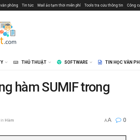
 văn phòng
Tin tức
Mail ảo tạm thời miễn phí
Tools tra cứu thông tin
Công cụ
TY
THỦ THUẬT
SOFTWARE
TIN HỌC VĂN P
ụng hàm SUMIF trong
A
0
in
Hàm
A