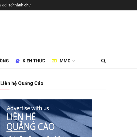
 đổi số thành chữ
HÒNG
KIẾN THỨC
MMO
Liên hệ Quảng Cáo