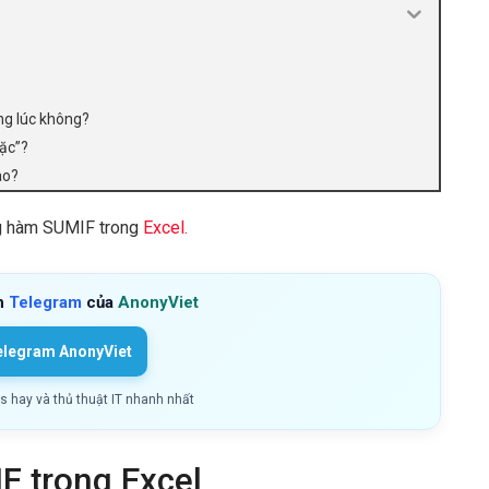
ùng lúc không?
oặc”?
ào?
ng hàm SUMIF trong
Excel.
h
Telegram
của
AnonyViet
elegram AnonyViet
ls hay và thủ thuật IT nhanh nhất
 trong Excel