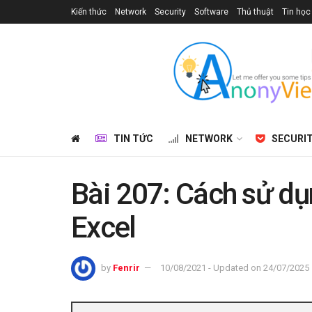
Kiến thức
Network
Security
Software
Thủ thuật
Tin học
TIN TỨC
NETWORK
SECURI
Bài 207: Cách sử d
Excel
by
Fenrir
10/08/2021 - Updated on 24/07/2025