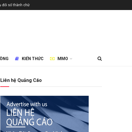
 đổi số thành chữ
HÒNG
KIẾN THỨC
MMO
Liên hệ Quảng Cáo