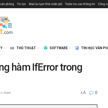
 văn phòng
Tin tức
Mail ảo tạm thời miễn phí
Tools tra cứu thông tin
Công cụ
TY
THỦ THUẬT
SOFTWARE
TIN HỌC VĂN P
ng hàm IfError trong
A
0
in
Hàm
A