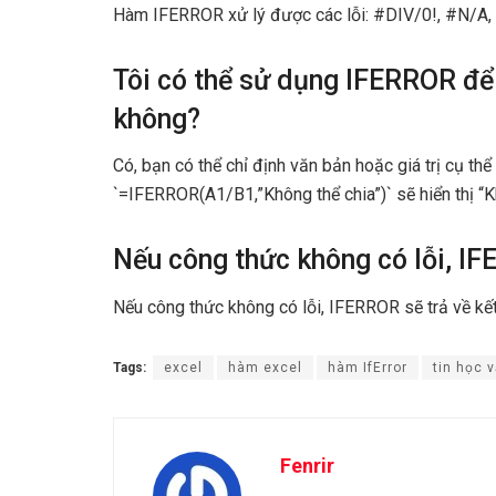
Hàm IFERROR xử lý được các lỗi: #DIV/0!, #N/
Tôi có thể sử dụng IFERROR để h
không?
Có, bạn có thể chỉ định văn bản hoặc giá trị cụ thể
`=IFERROR(A1/B1,”Không thể chia”)` sẽ hiển thị “K
Nếu công thức không có lỗi, I
Nếu công thức không có lỗi, IFERROR sẽ trả về kế
Tags:
excel
hàm excel
hàm IfError
tin học 
Fenrir