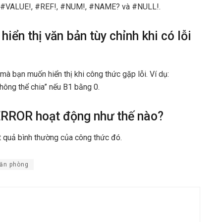
A, #VALUE!, #REF!, #NUM!, #NAME? và #NULL!.
iển thị văn bản tùy chỉnh khi có lỗi
 mà bạn muốn hiển thị khi công thức gặp lỗi. Ví dụ:
hông thể chia” nếu B1 bằng 0.
FERROR hoạt động như thế nào?
t quả bình thường của công thức đó.
văn phòng