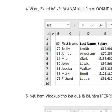
4. Ví dụ, Excel trả về lỗi #N/A khi hàm VLOOKUP k
5. Nếu hàm Vlookup cho kết quả là lỗi, hàm IFERR