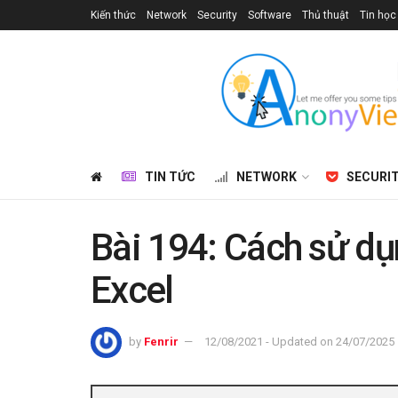
Kiến thức
Network
Security
Software
Thủ thuật
Tin học
TIN TỨC
NETWORK
SECURI
Bài 194: Cách sử dụ
Excel
by
Fenrir
12/08/2021 - Updated on 24/07/2025