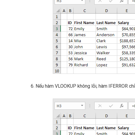
6. Nếu hàm VLOOKUP không lỗi, hàm IFERROR chỉ