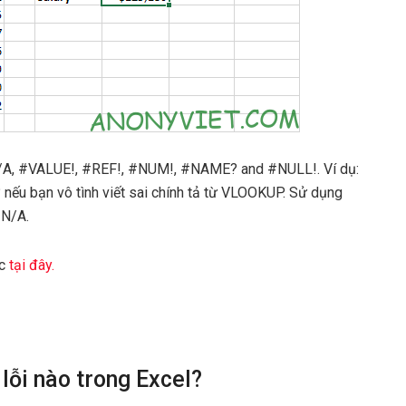
N/A, #VALUE!, #REF!, #NUM!, #NAME? and #NULL!. Ví dụ:
nếu bạn vô tình viết sai chính tả từ VLOOKUP. Sử dụng
#N/A.
c
tại đây.
lỗi nào trong Excel?