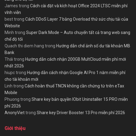
James
trong
Cách cài đặt và kích hoạt Office 2024 LTSC miễn phí
vĩnh viễn
best
trong
Cách DDoS Layer 7 bằng Overload thử sức chịu tải của
Website
Minh
trong
Super Dark Mode – Auto chuyển tất cả trang web sang
chế độ tối
Quach thi diem hang
trong
Hướng dẫn chế ảnh số dư tài khoản MB
Bank
Thái
trong
Hướng dẫn cách nhận 200GB MultCloud miễn phí mới
nhất 2026
hiupc
trong
Hướng dẫn cách nhận Google AI Pro 1 năm miễn phí
cho tài khoản mới
Linh
trong
Cách hoàn thuế TNCN không cần chứng từ trên eTax
Mobile
Phuong
trong
Share key bản quyền IObit Uninstaller 15 PRO miễn
phí 2026
AnonyViet
trong
Share key Driver Booster 13 Pro miễn phí 2026
Giới thiệu