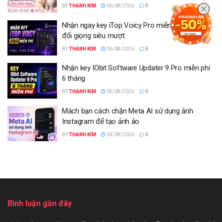
BY
THANH KIM
06/08/2026
0
Nhận ngay key iTop Voicy Pro miễn phí 6 tháng
đổi giọng siêu mượt
BY
THANH KIM
06/08/2026
0
Nhận key IObit Software Updater 9 Pro miễn phí
6 tháng
BY
THANH KIM
05/08/2026
0
Mách bạn cách chặn Meta AI sử dụng ảnh
Instagram để tạo ảnh ảo
BY
THANH KIM
04/08/2026
0
Bình luận gần đây