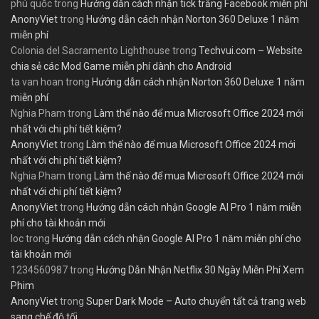
phú quốc
trong
Hướng dẫn cách nhận tick trắng Facebook miễn phí
AnonyViet
trong
Hướng dẫn cách nhận Norton 360 Deluxe 1 năm
miễn phí
Colonia del Sacramento Lighthouse
trong
Techvui.com – Website
chia sẻ các Mod Game miễn phí dành cho Android
ta van hoan
trong
Hướng dẫn cách nhận Norton 360 Deluxe 1 năm
miễn phí
Nghia Pham
trong
Làm thế nào để mua Microsoft Office 2024 mới
nhất với chi phí tiết kiệm?
AnonyViet
trong
Làm thế nào để mua Microsoft Office 2024 mới
nhất với chi phí tiết kiệm?
Nghia Pham
trong
Làm thế nào để mua Microsoft Office 2024 mới
nhất với chi phí tiết kiệm?
AnonyViet
trong
Hướng dẫn cách nhận Google AI Pro 1 năm miễn
phí cho tài khoản mới
loc
trong
Hướng dẫn cách nhận Google AI Pro 1 năm miễn phí cho
tài khoản mới
1234560987
trong
Hướng Dẫn Nhận Netflix 30 Ngày Miễn Phí Xem
Phim
AnonyViet
trong
Super Dark Mode – Auto chuyển tất cả trang web
sang chế độ tối