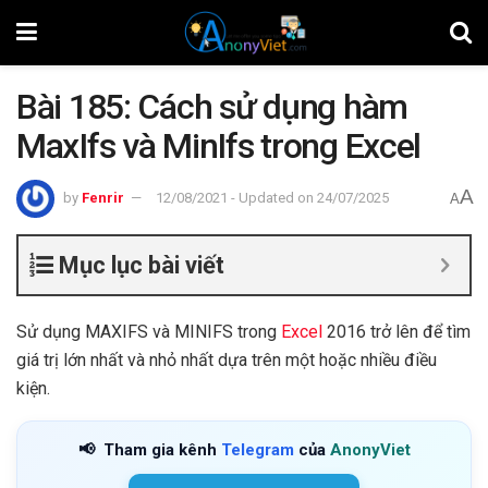
Bài 185: Cách sử dụng hàm
MaxIfs và MinIfs trong Excel
A
by
Fenrir
12/08/2021 - Updated on 24/07/2025
A
Mục lục bài viết
Sử dụng MAXIFS và MINIFS trong
Excel
2016 trở lên để tìm
giá trị lớn nhất và nhỏ nhất dựa trên một hoặc nhiều điều
kiện.
📢
Tham gia kênh
Telegram
của
AnonyViet