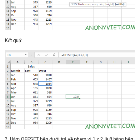
Kết quả:
2. Hàm OFFSET bên dưới trả về phạm vi 1 x 2 là 8 hàng bên