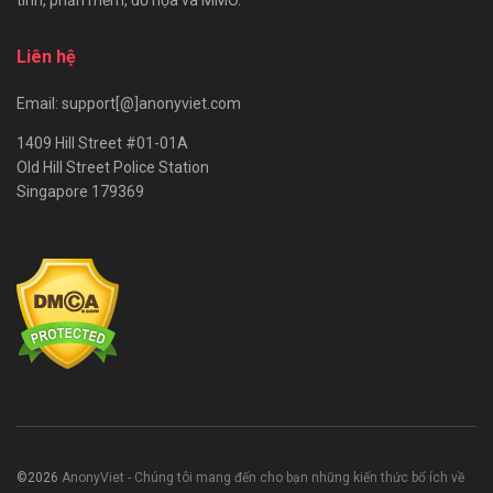
tính, phần mềm, đồ họa và MMO.
Liên hệ
Email: support[@]anonyviet.com
1409 Hill Street #01-01A
Old Hill Street Police Station
Singapore 179369
©2026
AnonyViet - Chúng tôi mang đến cho bạn những kiến thức bổ ích về