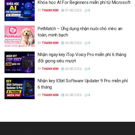
Khóa học AI For Beginners miễn phí từ Microsoft
BY
THANH KIM
07/08/2026
0
PetMatch – Ứng dụng nhận nuôi chó mèo an
toàn, minh bạch
BY
THANH KIM
06/08/2026
0
Nhận ngay key iTop Voicy Pro miễn phí 6 tháng
đổi giọng siêu mượt
BY
THANH KIM
06/08/2026
0
Nhận key IObit Software Updater 9 Pro miễn phí
6 tháng
BY
THANH KIM
05/08/2026
0