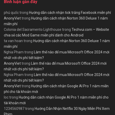
Bình luận gần đây
phú quốc
trong
Hướng dẫn cách nhận tick trắng Facebook miễn phí
AnonyViet
trong
Hướng dẫn cách nhận Norton 360 Deluxe 1 năm
miễn phí
Colonia del Sacramento Lighthouse
trong
Techvui.com – Website
chia sẻ các Mod Game miễn phí dành cho Android
ta van hoan
trong
Hướng dẫn cách nhận Norton 360 Deluxe 1 năm
miễn phí
Nghia Pham
trong
Làm thế nào để mua Microsoft Office 2024 mới
nhất với chi phí tiết kiệm?
AnonyViet
trong
Làm thế nào để mua Microsoft Office 2024 mới
nhất với chi phí tiết kiệm?
Nghia Pham
trong
Làm thế nào để mua Microsoft Office 2024 mới
nhất với chi phí tiết kiệm?
AnonyViet
trong
Hướng dẫn cách nhận Google AI Pro 1 năm miễn
phí cho tài khoản mới
loc
trong
Hướng dẫn cách nhận Google AI Pro 1 năm miễn phí cho
tài khoản mới
1234560987
trong
Hướng Dẫn Nhận Netflix 30 Ngày Miễn Phí Xem
Phim