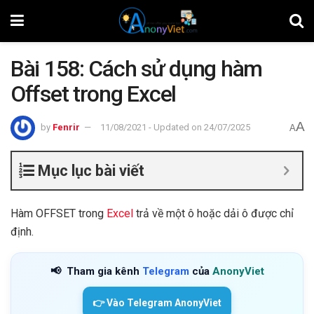
Bài 158: Cách sử dụng hàm
Offset trong Excel
A
by
Fenrir
11/08/2021 - Updated on 24/07/2025
A
Mục lục bài viết
Hàm OFFSET trong
Excel
trả về một ô hoặc dải ô được chỉ
định.
📢
Tham gia kênh
Telegram
của
AnonyViet
👉 Vào Telegram AnonyViet