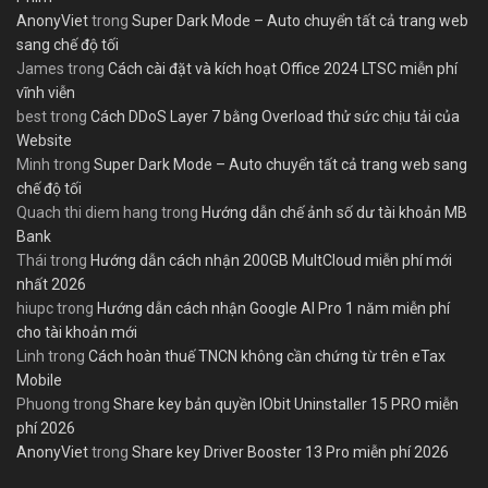
AnonyViet
trong
Super Dark Mode – Auto chuyển tất cả trang web
sang chế độ tối
James
trong
Cách cài đặt và kích hoạt Office 2024 LTSC miễn phí
vĩnh viễn
best
trong
Cách DDoS Layer 7 bằng Overload thử sức chịu tải của
Website
Minh
trong
Super Dark Mode – Auto chuyển tất cả trang web sang
chế độ tối
Quach thi diem hang
trong
Hướng dẫn chế ảnh số dư tài khoản MB
Bank
Thái
trong
Hướng dẫn cách nhận 200GB MultCloud miễn phí mới
nhất 2026
hiupc
trong
Hướng dẫn cách nhận Google AI Pro 1 năm miễn phí
cho tài khoản mới
Linh
trong
Cách hoàn thuế TNCN không cần chứng từ trên eTax
Mobile
Phuong
trong
Share key bản quyền IObit Uninstaller 15 PRO miễn
phí 2026
AnonyViet
trong
Share key Driver Booster 13 Pro miễn phí 2026