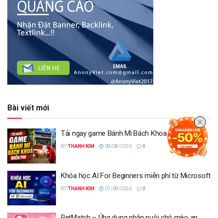
Bài viết mới
Tải ngay game Bánh Mì Bách Khoa miễn phí
BY
THANH KIM
08/08/2026
0
Khóa học AI For Beginners miễn phí từ Microsoft
BY
THANH KIM
07/08/2026
0
PetMatch – Ứng dụng nhận nuôi chó mèo an