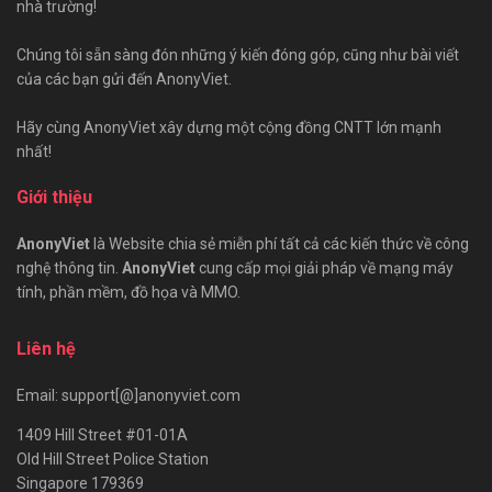
nhà trường!
Chúng tôi sẵn sàng đón những ý kiến đóng góp, cũng như bài viết
của các bạn gửi đến AnonyViet.
Hãy cùng AnonyViet xây dựng một cộng đồng CNTT lớn mạnh
nhất!
Giới thiệu
AnonyViet
là Website chia sẻ miễn phí tất cả các kiến thức về công
nghệ thông tin.
AnonyViet
cung cấp mọi giải pháp về mạng máy
tính, phần mềm, đồ họa và MMO.
Liên hệ
Email: support[@]anonyviet.com
1409 Hill Street #01-01A
Old Hill Street Police Station
Singapore 179369