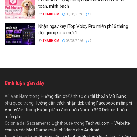
toàn, minh bạch
BY
THANH KIM
06/08/2026
0
Nhận ngay key iTop Voicy Pro miễn phí 6 tháng
đổi giọng siêu mượt
BY
THANH KIM
06/08/2026
0
Bình luận gần đây
Vũ Văn Nam
trong
Hướng dẫn chế ảnh số dư tài khoản MB Bank
phú quốc
trong
Hướng dẫn cách nhận tick trắng Facebook miễn phí
AnonyViet
trong
Hướng dẫn cách nhận Norton 360 Deluxe 1 năm
miễn phí
Colonia del Sacramento Lighthouse
trong
Techvui.com – Website
chia sẻ các Mod Game miễn phí dành cho Android
ta van hoan
trong
Hướng dẫn cách nhận Norton 360 Deluxe 1 năm