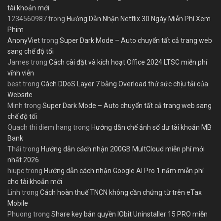
tài khoản mới
1234560987
trong
Hướng Dẫn Nhận Netflix 30 Ngày Miễn Phí Xem
Phim
AnonyViet
trong
Super Dark Mode – Auto chuyển tất cả trang web
sang chế độ tối
James
trong
Cách cài đặt và kích hoạt Office 2024 LTSC miễn phí
vĩnh viễn
best
trong
Cách DDoS Layer 7 bằng Overload thử sức chịu tải của
Website
Minh
trong
Super Dark Mode – Auto chuyển tất cả trang web sang
chế độ tối
Quach thi diem hang
trong
Hướng dẫn chế ảnh số dư tài khoản MB
Bank
Thái
trong
Hướng dẫn cách nhận 200GB MultCloud miễn phí mới
nhất 2026
hiupc
trong
Hướng dẫn cách nhận Google AI Pro 1 năm miễn phí
cho tài khoản mới
Linh
trong
Cách hoàn thuế TNCN không cần chứng từ trên eTax
Mobile
Phuong
trong
Share key bản quyền IObit Uninstaller 15 PRO miễn