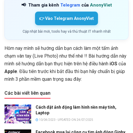
📢
Tham gia kênh
Telegram
của
AnonyViet
👉 Vào Telegram AnonyViet
Cập nhật bài mới, tools hay và thủ thuật IT nhanh nhất
Hôm nay mình sẽ hướng dẫn bạn cách làm một tấm ảnh
chạm vân tay (Live Photo) như thế nhé !! Bài hướng dẫn này
mình sẽ hướng dẫn bạn thực hiện trên hệ điều hành
iOS
của
Apple
. Đầu tiên trước khi bắt đầu thì bạn hãy chuẩn bị giúp
mình 3 phần mềm quan trọng sau đây:
Các bài viết liên quan
Cách đặt ảnh động làm hình nền máy tính,
Laptop
10/04/2023 - UPDATED ON 24/07/2025
Facebook mua lại công cụ tìm ảnh động Giphy