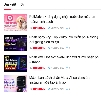
Bài viết mới
PetMatch – Ứng dụng nhận nuôi chó mèo an
toàn, minh bạch
BY
THANH KIM
06/08/2026
0
Nhận ngay key iTop Voicy Pro miễn phí 6 tháng
đổi giọng siêu mượt
BY
THANH KIM
06/08/2026
0
Nhận key IObit Software Updater 9 Pro miễn phí
6 tháng
BY
THANH KIM
05/08/2026
0
Mách bạn cách chặn Meta AI sử dụng ảnh
Instagram để tạo ảnh ảo
BY
THANH KIM
04/08/2026
0