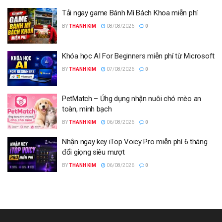
Tải ngay game Bánh Mì Bách Khoa miễn phí
BY
THANH KIM
08/08/2026
0
Khóa học AI For Beginners miễn phí từ Microsoft
BY
THANH KIM
07/08/2026
0
PetMatch – Ứng dụng nhận nuôi chó mèo an
toàn, minh bạch
BY
THANH KIM
06/08/2026
0
Nhận ngay key iTop Voicy Pro miễn phí 6 tháng
đổi giọng siêu mượt
BY
THANH KIM
06/08/2026
0