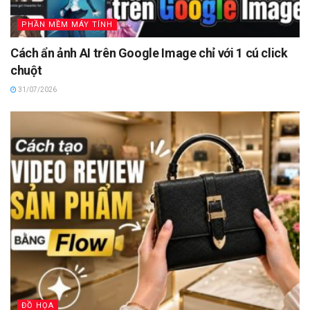
PHẦN MỀM MÁY TÍNH
Cách ẩn ảnh AI trên Google Image chỉ với 1 cú click
chuột
31/07/2026
ĐỒ HỌA