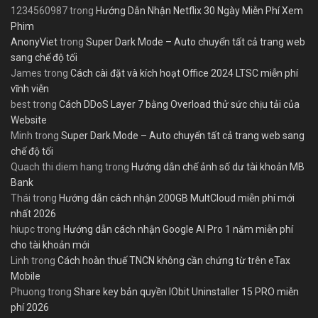
1234560987
trong
Hướng Dẫn Nhận Netflix 30 Ngày Miễn Phí Xem
Phim
AnonyViet
trong
Super Dark Mode – Auto chuyển tất cả trang web
sang chế độ tối
James
trong
Cách cài đặt và kích hoạt Office 2024 LTSC miễn phí
vĩnh viễn
best
trong
Cách DDoS Layer 7 bằng Overload thử sức chịu tải của
Website
Minh
trong
Super Dark Mode – Auto chuyển tất cả trang web sang
chế độ tối
Quach thi diem hang
trong
Hướng dẫn chế ảnh số dư tài khoản MB
Bank
Thái
trong
Hướng dẫn cách nhận 200GB MultCloud miễn phí mới
nhất 2026
hiupc
trong
Hướng dẫn cách nhận Google AI Pro 1 năm miễn phí
cho tài khoản mới
Linh
trong
Cách hoàn thuế TNCN không cần chứng từ trên eTax
Mobile
Phuong
trong
Share key bản quyền IObit Uninstaller 15 PRO miễn
phí 2026