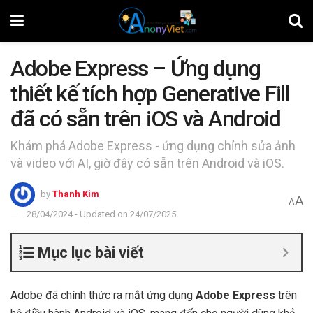
Adobe Express – Ứng dụng
thiết kế tích hợp Generative Fill
đã có sẵn trên iOS và Android
Khám phá Adobe Express - ứng dụng chỉnh sửa ảnh
và video với AI, giờ đây có sẵn trên Android và iOS.
by
Thanh Kim
A
A
28/04/2024 - Updated on 24/07/2025
Mục lục bài viết
Adobe đã chính thức ra mắt ứng dụng
Adobe Express
trên