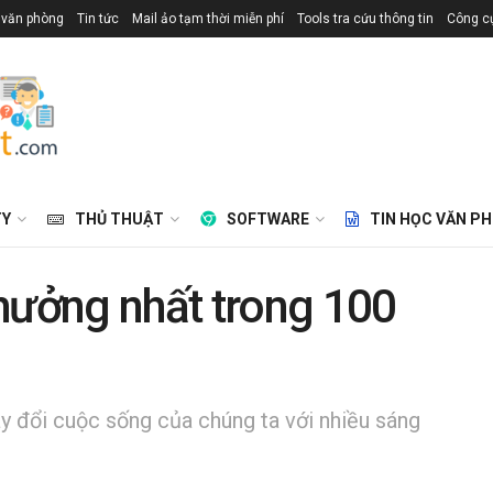
 văn phòng
Tin tức
Mail ảo tạm thời miễn phí
Tools tra cứu thông tin
Công cụ
TY
THỦ THUẬT
SOFTWARE
TIN HỌC VĂN P
hưởng nhất trong 100
ay đổi cuộc sống của chúng ta với nhiều sáng