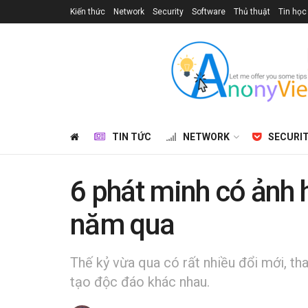
Kiến thức
Network
Security
Software
Thủ thuật
Tin học
TIN TỨC
NETWORK
SECURI
6 phát minh có ảnh 
năm qua
Thế kỷ vừa qua có rất nhiều đổi mới, th
tạo độc đáo khác nhau.