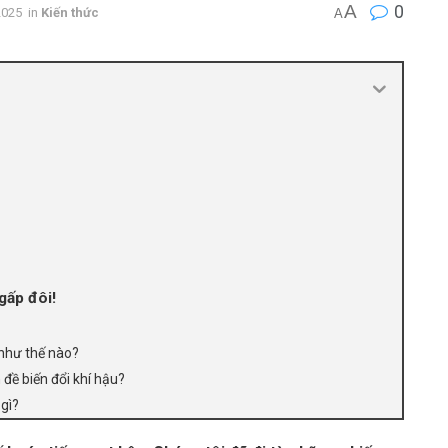
A
0
2025
in
Kiến thức
A
gấp đôi!
 như thế nào?
 đề biến đổi khí hậu?
 gì?