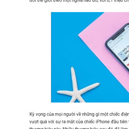
đổi thế giới theo một nghĩa nào đó, với 6,1 triệu 
Kỳ vọng của mọi người về những gì một chiếc điệ
vượt quá với sự ra mắt của chiếc iPhone đầu tiên 