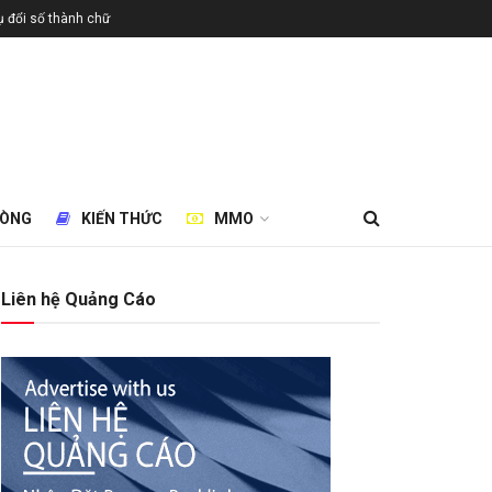
 đổi số thành chữ
HÒNG
KIẾN THỨC
MMO
Liên hệ Quảng Cáo