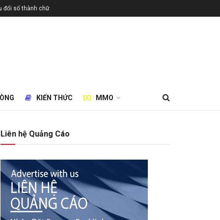
 đổi số thành chữ
HÒNG
KIẾN THỨC
MMO
Liên hệ Quảng Cáo