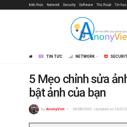
Kiến thức
Network
Security
Software
Thủ thuật
Tin học
TIN TỨC
NETWORK
SECURI
5 Mẹo chỉnh sửa ảnh
bật ảnh của bạn
by
AnonyViet
28/08/2020 - Updated on 24/07/