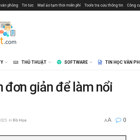
 văn phòng
Tin tức
Mail ảo tạm thời miễn phí
Tools tra cứu thông tin
Công cụ
TY
THỦ THUẬT
SOFTWARE
TIN HỌC VĂN P
 đơn giản để làm nổi
A
0
2025
in
Đồ Họa
A