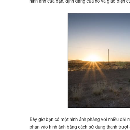
hình ảnh của bạn, định dạng của nó và giao diện củ
Bây giờ bạn có một hình ảnh phẳng với nhiều dải
phản vào hình ảnh bằng cách sử dụng thanh trượt 