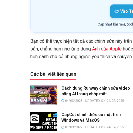
👉 Vào T
Cập nhật bài mới, too
Bạn có thể thực hiện tất cả các chỉnh sửa này trê
sẵn, chẳng hạn như ứng dụng
Ảnh của Apple
hoặ
hơn dành cho cả những người yêu thích và chuyên 
Các bài viết liên quan
Cách dùng Runway chỉnh sửa video
bằng AI trong chớp mắt
04/03/2023 - UPDATED ON 24/07/2025
CapCut chính thức có mặt trên
Windows và MacOS
01/09/2022 - UPDATED ON 24/07/2025