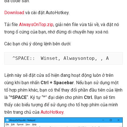
đã code sẵn.
Download
và cài đặt AutoHotkey.
Tải file
AlwaysOnTop.zip
, giải nén file vừa tải về, và đặt nó
trong ổ cứng của bạn, nhớ đừng di chuyển hay xoá nó.
Các bạn chú ý dòng lệnh bên dưới:
^SPACE::  Winset, Alwaysontop, , A
Lệnh này sẽ đặt cửa sổ hiện đang hoạt động luôn ở trên
cùng khi bạn nhấn
Ctrl + Spacebar
. Nếu bạn sử dụng một
tổ hợp phím khác, bạn có thể thay đổi phần đầu tiên của lệnh
là “
^SPACE
“. Ký tự “
^
” đại diện cho phím
Ctrl.
Bạn sẽ tìm
thấy các biểu tượng để sử dụng cho tổ hợp phím của mình
trên trang chủ của
AutoHotkey
.