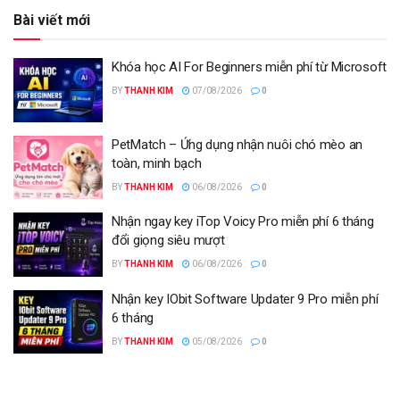
Bài viết mới
Khóa học AI For Beginners miễn phí từ Microsoft
BY
THANH KIM
07/08/2026
0
PetMatch – Ứng dụng nhận nuôi chó mèo an
toàn, minh bạch
BY
THANH KIM
06/08/2026
0
Nhận ngay key iTop Voicy Pro miễn phí 6 tháng
đổi giọng siêu mượt
BY
THANH KIM
06/08/2026
0
Nhận key IObit Software Updater 9 Pro miễn phí
6 tháng
BY
THANH KIM
05/08/2026
0