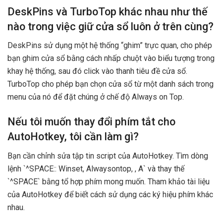
DeskPins và TurboTop khác nhau như thế
nào trong việc giữ cửa sổ luôn ở trên cùng?
DeskPins sử dụng một hệ thống “ghim” trực quan, cho phép
bạn ghim cửa sổ bằng cách nhấp chuột vào biểu tượng trong
khay hệ thống, sau đó click vào thanh tiêu đề cửa sổ.
TurboTop cho phép bạn chọn cửa sổ từ một danh sách trong
menu của nó để đặt chúng ở chế độ Always on Top.
Nếu tôi muốn thay đổi phím tắt cho
AutoHotkey, tôi cần làm gì?
Bạn cần chỉnh sửa tập tin script của AutoHotkey. Tìm dòng
lệnh `^SPACE:: Winset, Alwaysontop, , A` và thay thế
`^SPACE` bằng tổ hợp phím mong muốn. Tham khảo tài liệu
của AutoHotkey để biết cách sử dụng các ký hiệu phím khác
nhau.