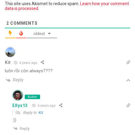
This site uses Akismet to reduce spam.
Learn how your comment
data is processed.
2
COMMENTS
oldest
Kit
6 years ago
luôn rồi còn always????
Reply
Author
Ellyx13
6 years ago
Reply to
Kit
:))
Reply