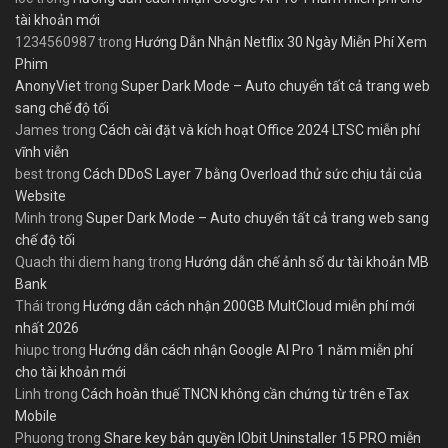
tài khoản mới
1234560987
trong
Hướng Dẫn Nhận Netflix 30 Ngày Miễn Phí Xem
Phim
AnonyViet
trong
Super Dark Mode – Auto chuyển tất cả trang web
sang chế độ tối
James
trong
Cách cài đặt và kích hoạt Office 2024 LTSC miễn phí
vĩnh viễn
best
trong
Cách DDoS Layer 7 bằng Overload thử sức chịu tải của
Website
Minh
trong
Super Dark Mode – Auto chuyển tất cả trang web sang
chế độ tối
Quach thi diem hang
trong
Hướng dẫn chế ảnh số dư tài khoản MB
Bank
Thái
trong
Hướng dẫn cách nhận 200GB MultCloud miễn phí mới
nhất 2026
hiupc
trong
Hướng dẫn cách nhận Google AI Pro 1 năm miễn phí
cho tài khoản mới
Linh
trong
Cách hoàn thuế TNCN không cần chứng từ trên eTax
Mobile
Phuong
trong
Share key bản quyền IObit Uninstaller 15 PRO miễn