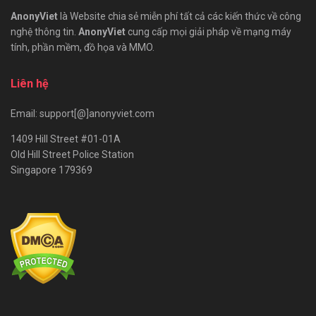
AnonyViet
là Website chia sẻ miễn phí tất cả các kiến thức về công
nghệ thông tin.
AnonyViet
cung cấp mọi giải pháp về mạng máy
tính, phần mềm, đồ họa và MMO.
Liên hệ
Email: support[@]anonyviet.com
1409 Hill Street #01-01A
Old Hill Street Police Station
Singapore 179369