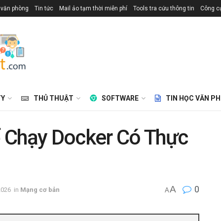
 văn phòng
Tin tức
Mail ảo tạm thời miễn phí
Tools tra cứu thông tin
Công cụ
TY
THỦ THUẬT
SOFTWARE
TIN HỌC VĂN P
 Chạy Docker Có Thực
A
0
2026
in
Mạng cơ bản
A