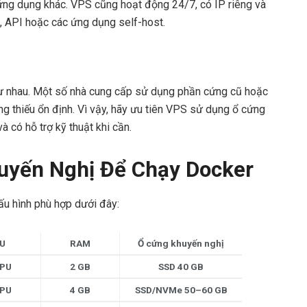
ng dụng khác. VPS cũng hoạt động 24/7, có IP riêng và
e, API hoặc các ứng dụng self-host.
hư nhau. Một số nhà cung cấp sử dụng phần cứng cũ hoặc
g thiếu ổn định. Vì vậy, hãy ưu tiên VPS sử dụng ổ cứng
 có hỗ trợ kỹ thuật khi cần.
uyến Nghị Để Chạy Docker
ấu hình phù hợp dưới đây:
U
RAM
Ổ cứng khuyến nghị
CPU
2 GB
SSD 40 GB
CPU
4 GB
SSD/NVMe 50–60 GB