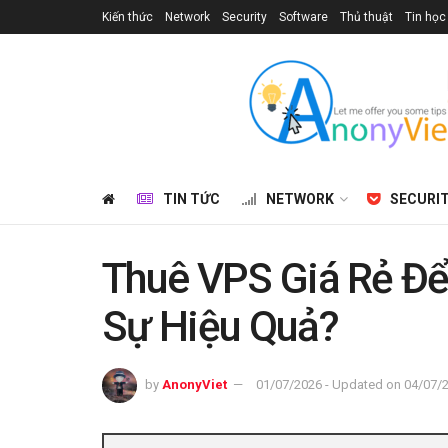
Kiến thức
Network
Security
Software
Thủ thuật
Tin học
TIN TỨC
NETWORK
SECURI
Thuê VPS Giá Rẻ Để
Sự Hiệu Quả?
by
AnonyViet
01/07/2026 - Updated on 04/07/