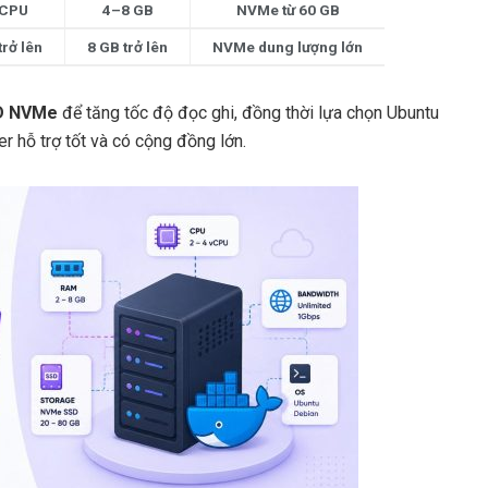
vCPU
4–8 GB
NVMe từ 60 GB
trở lên
8 GB trở lên
NVMe dung lượng lớn
D NVMe
để tăng tốc độ đọc ghi, đồng thời lựa chọn Ubuntu
r hỗ trợ tốt và có cộng đồng lớn.