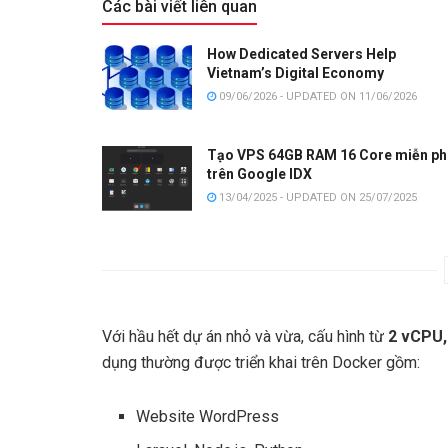
Các bài viết liên quan
How Dedicated Servers Help
Vietnam’s Digital Economy
09/06/2026 - UPDATED ON 11/06/2026
Tạo VPS 64GB RAM 16 Core miễn ph
trên Google IDX
13/04/2025 - UPDATED ON 25/07/2025
Với hầu hết dự án nhỏ và vừa, cấu hình từ
2 vCPU
dụng thường được triển khai trên Docker gồm:
Website WordPress