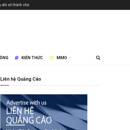
 đổi số thành chữ
HÒNG
KIẾN THỨC
MMO
Liên hệ Quảng Cáo