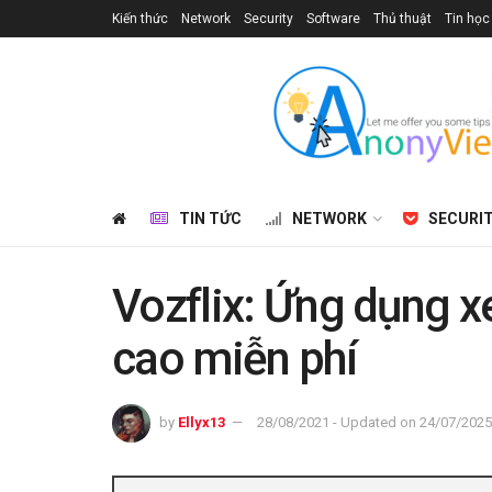
Kiến thức
Network
Security
Software
Thủ thuật
Tin học
TIN TỨC
NETWORK
SECURI
Vozflix: Ứng dụng 
cao miễn phí
by
Ellyx13
28/08/2021 - Updated on 24/07/2025