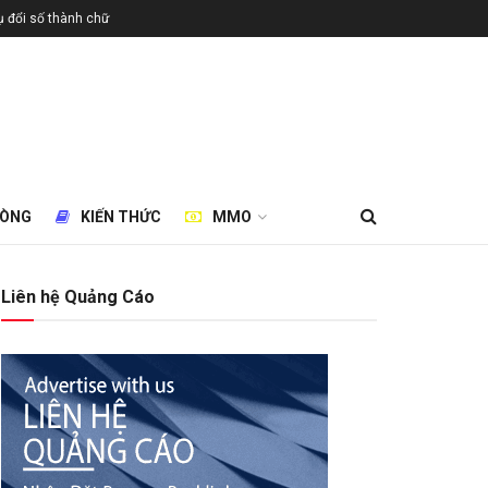
 đổi số thành chữ
HÒNG
KIẾN THỨC
MMO
Liên hệ Quảng Cáo