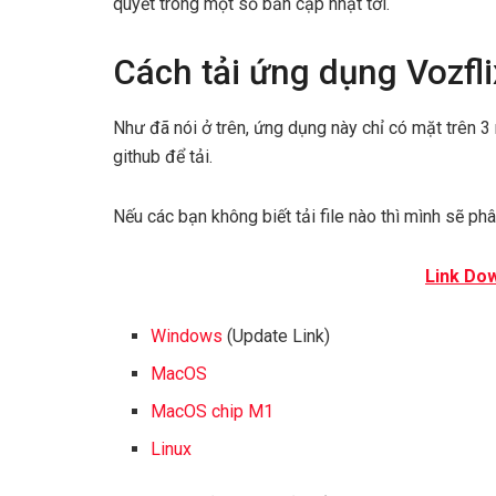
quyết trong một số bản cập nhật tới.
Cách tải ứng dụng Vozfli
Như đã nói ở trên, ứng dụng này chỉ có mặt trên 3
github để tải.
Nếu các bạn không biết tải file nào thì mình sẽ ph
Link Dow
Windows
(Update Link)
MacOS
MacOS chip M1
Linux