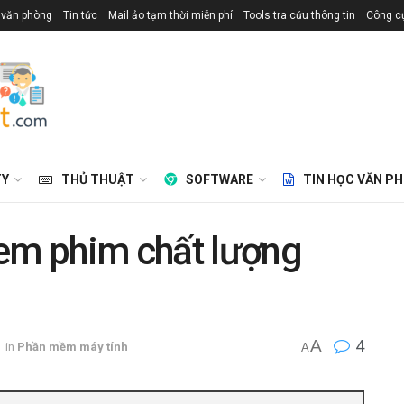
 văn phòng
Tin tức
Mail ảo tạm thời miễn phí
Tools tra cứu thông tin
Công cụ
TY
THỦ THUẬT
SOFTWARE
TIN HỌC VĂN P
xem phim chất lượng
A
4
in
Phần mềm máy tính
A