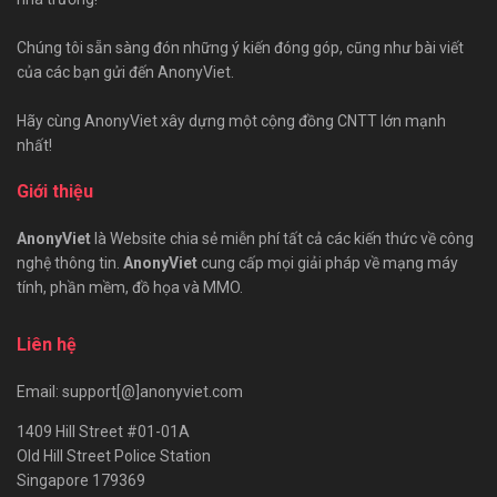
Chúng tôi sẵn sàng đón những ý kiến đóng góp, cũng như bài viết
của các bạn gửi đến AnonyViet.
Hãy cùng AnonyViet xây dựng một cộng đồng CNTT lớn mạnh
nhất!
Giới thiệu
AnonyViet
là Website chia sẻ miễn phí tất cả các kiến thức về công
nghệ thông tin.
AnonyViet
cung cấp mọi giải pháp về mạng máy
tính, phần mềm, đồ họa và MMO.
Liên hệ
Email: support[@]anonyviet.com
1409 Hill Street #01-01A
Old Hill Street Police Station
Singapore 179369