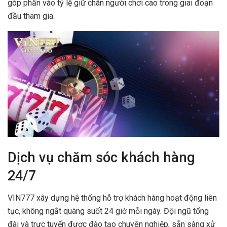
góp phần vào tỷ lệ giữ chân người chơi cao trong giai đoạn
đầu tham gia.
Dịch vụ chăm sóc khách hàng
24/7
VIN777 xây dựng hệ thống hỗ trợ khách hàng hoạt động liên
tục, không ngắt quãng suốt 24 giờ mỗi ngày. Đội ngũ tổng
đài và trực tuyến được đào tạo chuyên nghiệp, sẵn sàng xử