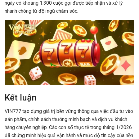
ngày có khoảng 1.300 cuộc gọi được tiếp nhận và xử lý
nhanh chóng từ đội ngũ chăm sóc.
Kết luận
VIN777 tạo dựng giá trị bền vững thông qua việc đầu tư vào
sản phẩm, chính sách thưởng minh bạch và dịch vụ khách
hàng chuyên nghiệp. Các con số thực tế trong tháng 1/2026
đã chứng minh hiệu quả vận hành và mức độ tin cậy của nền