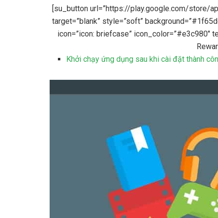
[su_button url=”https://play.google.com/store/a
target=”blank” style=”soft” background=”#1f65d
icon=”icon: briefcase” icon_color=”#e3c980″ 
Rewar
Khởi chạy ứng dụng sau khi cài đặt thành côn