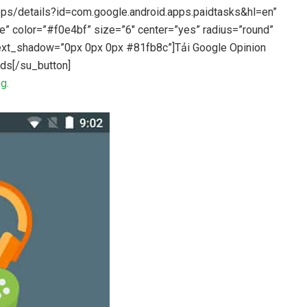
pps/details?id=com.google.android.apps.paidtasks&hl=en”
e” color=”#f0e4bf” size=”6″ center=”yes” radius=”round”
text_shadow=”0px 0px 0px #81fb8c”]Tải Google Opinion
ds[/su_button]
g.