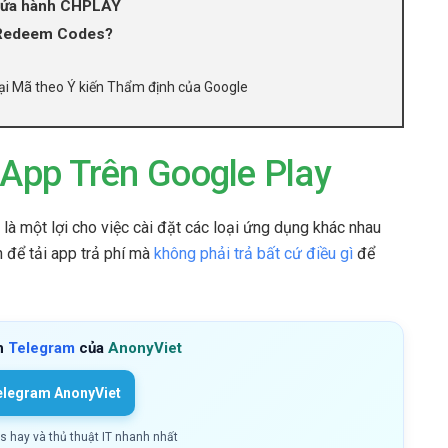
 cửa hành CHPLAY
 Redeem Codes?
i Mã theo Ý kiến ​​Thẩm định của Google
App Trên Google Play
là một lợi cho việc cài đặt các loại ứng dụng khác nhau
 để tải app trả phí mà
không phải trả bất cứ điều gì
để
h
Telegram
của
AnonyViet
elegram AnonyViet
ls hay và thủ thuật IT nhanh nhất