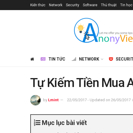
Kiến thức
Network
Security
Software
Thủ thuật
Tin học
TIN TỨC
NETWORK
SECURI
Tự Kiếm Tiền Mua A
by
Lmint
22/05/2017 - Updated on 26/05/2017
Mục lục bài viết