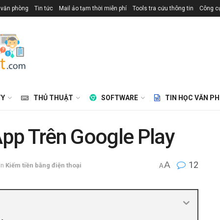
 văn phòng
Tin tức
Mail ảo tạm thời miễn phí
Tools tra cứu thông tin
Công cụ
TY
THỦ THUẬT
SOFTWARE
TIN HỌC VĂN P
pp Trên Google Play
A
12
in
Kiếm tiền bằng điện thoại
A