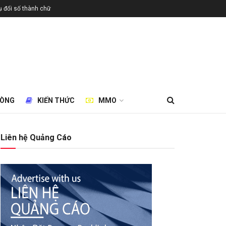
 đổi số thành chữ
HÒNG
KIẾN THỨC
MMO
Liên hệ Quảng Cáo