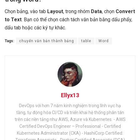
Chọn bảng, vào tab
Layout
, trong nhóm
Data
, chọn
Convert
to Text
. Bạn có thể chọn cách tách văn bản bằng dấu phẩy,
dấu tab hoặc các ký tự khác.
Tags:
chuyển văn bản thành bảng
table
Word
Ellyx13
DevOps với hơn 7 năm kinh nghiệm trong lĩnh vực hạ
tầng, tự động hóa CI/CD và triển khai hệ thống phân tán
trên các nền tảng như AWS, Azure và Kubernetes. - AWS
Certified DevOps Engineer – Professional - Certified
Kubernetes Administrator (CKA) - HashiCorp Certified:
Terraform Associate - Docker Certified Associate (DCA)