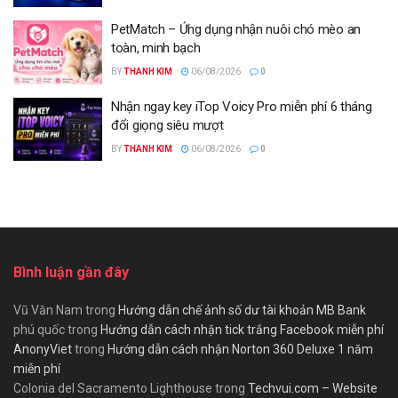
PetMatch – Ứng dụng nhận nuôi chó mèo an
toàn, minh bạch
BY
THANH KIM
06/08/2026
0
Nhận ngay key iTop Voicy Pro miễn phí 6 tháng
đổi giọng siêu mượt
BY
THANH KIM
06/08/2026
0
Bình luận gần đây
Vũ Văn Nam
trong
Hướng dẫn chế ảnh số dư tài khoản MB Bank
phú quốc
trong
Hướng dẫn cách nhận tick trắng Facebook miễn phí
AnonyViet
trong
Hướng dẫn cách nhận Norton 360 Deluxe 1 năm
miễn phí
Colonia del Sacramento Lighthouse
trong
Techvui.com – Website