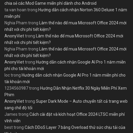
chia sẻ các Mod Game miễn phí dành cho Android
ta van hoan
trong
Hướng dẫn cách nhận Norton 360 Deluxe 1 năm
miễn phí
Nghia Pham
trong
Làm thế nào để mua Microsoft Office 2024 mới
nhất với chi phí tiết kiệm?
AnonyViet
trong
Làm thế nào để mua Microsoft Office 2024 mới
nhất với chi phí tiết kiệm?
Nghia Pham
trong
Làm thế nào để mua Microsoft Office 2024 mới
nhất với chi phí tiết kiệm?
AnonyViet
trong
Hướng dẫn cách nhận Google AI Pro 1 năm miễn
phí cho tài khoản mới
loc
trong
Hướng dẫn cách nhận Google AI Pro 1 năm miễn phí cho
tài khoản mới
1234560987
trong
Hướng Dẫn Nhận Netflix 30 Ngày Miễn Phí Xem
Phim
AnonyViet
trong
Super Dark Mode – Auto chuyển tất cả trang web
sang chế độ tối
James
trong
Cách cài đặt và kích hoạt Office 2024 LTSC miễn phí
vĩnh viễn
best
trong
Cách DDoS Layer 7 bằng Overload thử sức chịu tải của