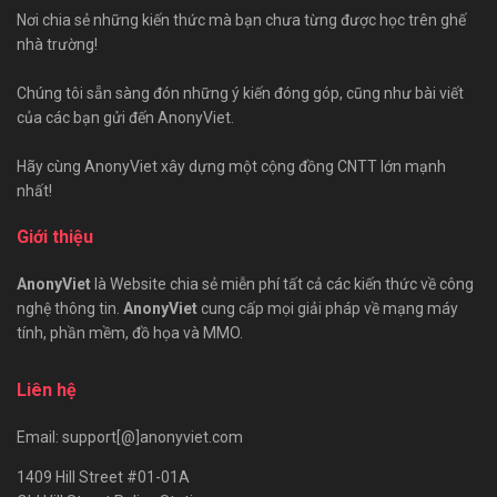
Nơi chia sẻ những kiến thức mà bạn chưa từng được học trên ghế
nhà trường!
Chúng tôi sẵn sàng đón những ý kiến đóng góp, cũng như bài viết
của các bạn gửi đến AnonyViet.
Hãy cùng AnonyViet xây dựng một cộng đồng CNTT lớn mạnh
nhất!
Giới thiệu
AnonyViet
là Website chia sẻ miễn phí tất cả các kiến thức về công
nghệ thông tin.
AnonyViet
cung cấp mọi giải pháp về mạng máy
tính, phần mềm, đồ họa và MMO.
Liên hệ
Email: support[@]anonyviet.com
1409 Hill Street #01-01A