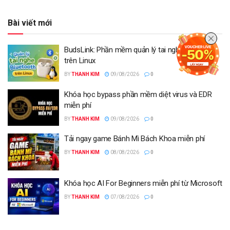
Bài viết mới
BudsLink: Phần mềm quản lý tai nghe Bluetooth
trên Linux
BY
THANH KIM
09/08/2026
0
Khóa học bypass phần mềm diệt virus và EDR
miễn phí
BY
THANH KIM
09/08/2026
0
Tải ngay game Bánh Mì Bách Khoa miễn phí
BY
THANH KIM
08/08/2026
0
Khóa học AI For Beginners miễn phí từ Microsoft
BY
THANH KIM
07/08/2026
0