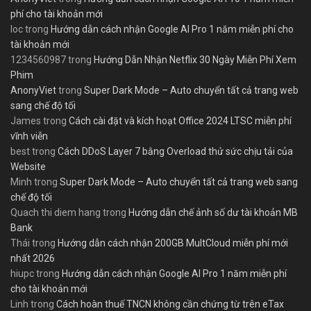
phí cho tài khoản mới
loc
trong
Hướng dẫn cách nhận Google AI Pro 1 năm miễn phí cho
tài khoản mới
1234560987
trong
Hướng Dẫn Nhận Netflix 30 Ngày Miễn Phí Xem
Phim
AnonyViet
trong
Super Dark Mode – Auto chuyển tất cả trang web
sang chế độ tối
James
trong
Cách cài đặt và kích hoạt Office 2024 LTSC miễn phí
vĩnh viễn
best
trong
Cách DDoS Layer 7 bằng Overload thử sức chịu tải của
Website
Minh
trong
Super Dark Mode – Auto chuyển tất cả trang web sang
chế độ tối
Quach thi diem hang
trong
Hướng dẫn chế ảnh số dư tài khoản MB
Bank
Thái
trong
Hướng dẫn cách nhận 200GB MultCloud miễn phí mới
nhất 2026
hiupc
trong
Hướng dẫn cách nhận Google AI Pro 1 năm miễn phí
cho tài khoản mới
Linh
trong
Cách hoàn thuế TNCN không cần chứng từ trên eTax