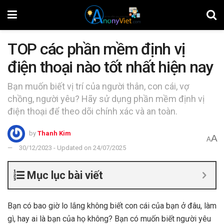
TOP các phần mềm định vị
điện thoại nào tốt nhất hiện nay
Bạn muốn biết vị trí của người thân, con cái, vợ
chồng, người yêu? Hãy sử dụng phần mềm định vị
điện thoại để theo dõi chính xác và an toàn.
by
Thanh Kim
A
A
30/12/2023 - Updated on 24/07/2025
Mục lục bài viết
Bạn có bao giờ lo lắng không biết con cái của bạn ở đâu, làm
gì, hay ai là bạn của họ không? Bạn có muốn biết người yêu