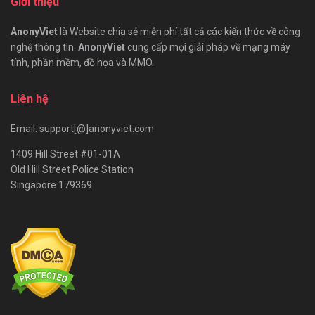
Giới thiệu
AnonyViet
là Website chia sẻ miễn phí tất cả các kiến thức về công
nghệ thông tin.
AnonyViet
cung cấp mọi giải pháp về mạng máy
tính, phần mềm, đồ họa và MMO.
Liên hệ
Email: support[@]anonyviet.com
1409 Hill Street #01-01A
Old Hill Street Police Station
Singapore 179369