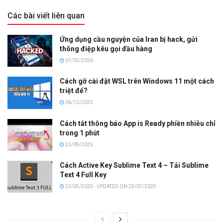
Các bài viết liên quan
Ứng dụng cầu nguyện của Iran bị hack, gửi
thông điệp kêu gọi đầu hàng
01/03/2026
Cách gỡ cài đặt WSL trên Windows 11 một cách
triệt để?
06/12/2025
Cách tắt thông báo App is Ready phiền nhiễu chỉ
trong 1 phút
23/09/2025
Cách Active Key Sublime Text 4 – Tải Sublime
Text 4 Full Key
23/05/2025 - UPDATED ON 25/07/2025