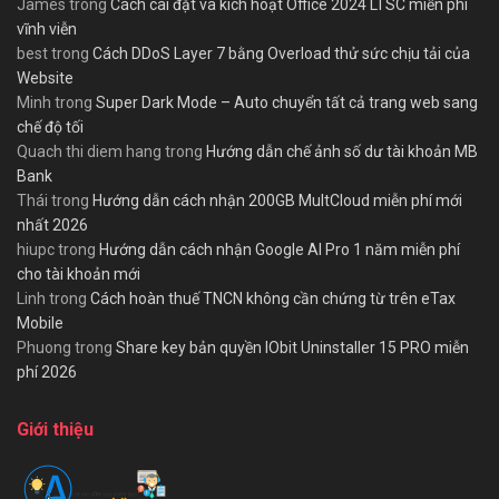
James
trong
Cách cài đặt và kích hoạt Office 2024 LTSC miễn phí
vĩnh viễn
best
trong
Cách DDoS Layer 7 bằng Overload thử sức chịu tải của
Website
Minh
trong
Super Dark Mode – Auto chuyển tất cả trang web sang
chế độ tối
Quach thi diem hang
trong
Hướng dẫn chế ảnh số dư tài khoản MB
Bank
Thái
trong
Hướng dẫn cách nhận 200GB MultCloud miễn phí mới
nhất 2026
hiupc
trong
Hướng dẫn cách nhận Google AI Pro 1 năm miễn phí
cho tài khoản mới
Linh
trong
Cách hoàn thuế TNCN không cần chứng từ trên eTax
Mobile
Phuong
trong
Share key bản quyền IObit Uninstaller 15 PRO miễn
phí 2026
Giới thiệu