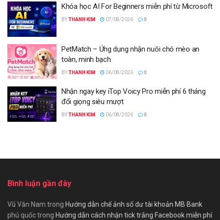
Khóa học AI For Beginners miễn phí từ Microsoft
BY
THANH KIM
07/08/2026
0
PetMatch – Ứng dụng nhận nuôi chó mèo an
toàn, minh bạch
BY
THANH KIM
06/08/2026
0
Nhận ngay key iTop Voicy Pro miễn phí 6 tháng
đổi giọng siêu mượt
BY
THANH KIM
06/08/2026
0
Bình luận gần đây
Vũ Văn Nam
trong
Hướng dẫn chế ảnh số dư tài khoản MB Bank
phú quốc
trong
Hướng dẫn cách nhận tick trắng Facebook miễn phí