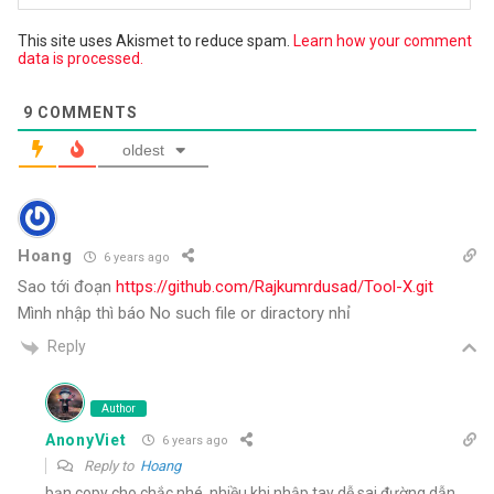
This site uses Akismet to reduce spam.
Learn how your comment
data is processed.
9
COMMENTS
oldest
Hoang
6 years ago
Sao tới đoạn
https://github.com/Rajkumrdusad/Tool-X.git
Mình nhập thì báo No such file or diractory nhỉ
Reply
Author
AnonyViet
6 years ago
Reply to
Hoang
bạn copy cho chắc nhé, nhiều khi nhập tay dễ sai đường dẫn