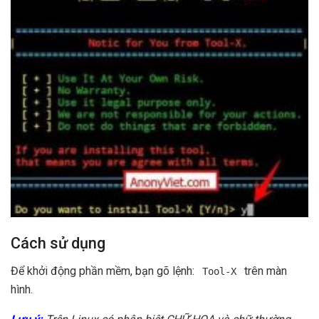
Cách sử dụng
Để khởi động phần mềm, bạn gõ lệnh:
trên màn
Tool-X
hình.