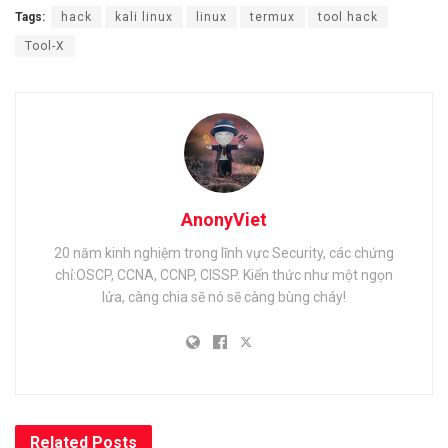
Tags:
hack
kali linux
linux
termux
tool hack
Tool-X
AnonyViet
20 năm kinh nghiệm trong lĩnh vực Security, các chứng
chỉ:OSCP, CCNA, CCNP, CISSP. Kiến thức như một ngọn
lửa, càng chia sẽ nó sẽ càng bùng cháy!
Related
Posts