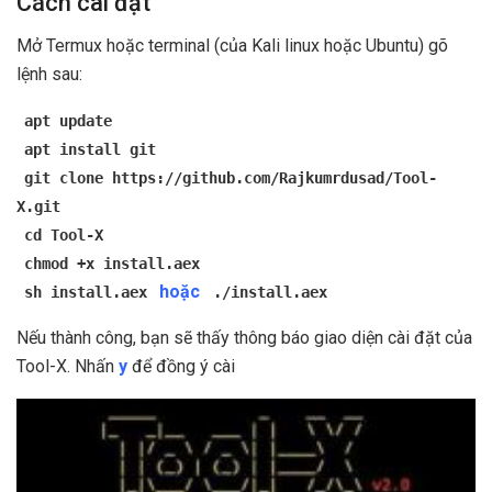
Cách cài đặt
Mở Termux hoặc terminal (của Kali linux hoặc Ubuntu) gõ
lệnh sau:
apt update
apt install git
git clone https://github.com/Rajkumrdusad/Tool-
X.git
cd Tool-X
chmod +x install.aex
hoặc
sh install.aex
./install.aex
Nếu thành công, bạn sẽ thấy thông báo giao diện cài đặt của
Tool-X. Nhấn
y
để đồng ý cài