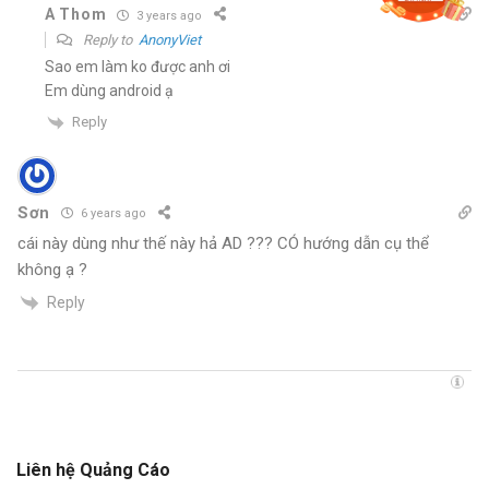
A Thom
3 years ago
Reply to
AnonyViet
Sao em làm ko được anh ơi
Em dùng android ạ
Reply
Sơn
6 years ago
cái này dùng như thế này hả AD ??? CÓ hướng dẫn cụ thể
không ạ ?
Reply
Liên hệ Quảng Cáo