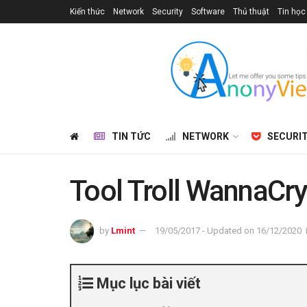
Kiến thức
Network
Security
Software
Thủ thuật
Tin học
TIN TỨC
NETWORK
SECURI
Tool Troll WannaCry
by
Lmint
19/05/2017 - Updated on 16/12/2020
Mục lục bài viết