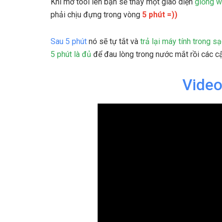
Khi mở tool lên bạn sẽ thấy một giao diện
giống w
phải chịu đựng trong vòng
5 phút =))
Sau 5 phút
nó sẽ tự tắt và
trả lại máy tính trong s
5 phút là đủ
để đau lòng trong nước mắt rồi các c
Video