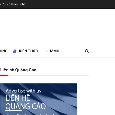
 đổi số thành chữ
HÒNG
KIẾN THỨC
MMO
Liên hệ Quảng Cáo