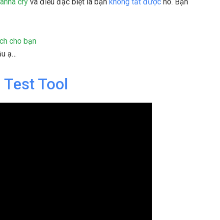
anna cry
và điều đặc biệt là bạn
không tắt được
nó. Bạn
ạch cho bạn
ậu ạ…
 Test Tool