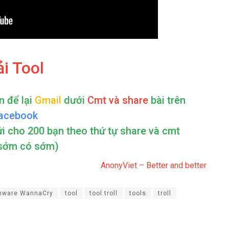
ải Tool
n để lại
Gmail
dưới
Cmt và share
bài trên
acebook
ửi cho 200 bạn theo thứ tự share và cmt
sớm có sớm)
AnonyViet – Better and better
ware WannaCry
tool
tool troll
tools
troll