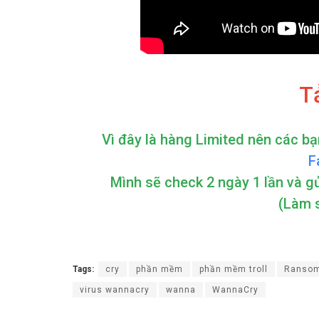
T
Vì đây là hàng Limited nên các bạ
F
Mình sẽ check 2 ngày 1 lần và g
(Làm 
Tags:
cry
phần mềm
phần mềm troll
Ransom
virus wannacry
wanna
WannaCry