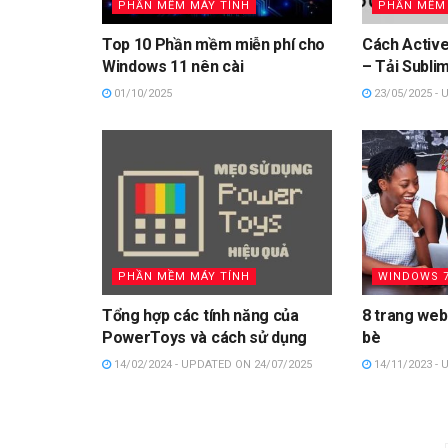
PHẦN MỀM MÁY TÍNH
PHẦN MỀM 
Top 10 Phần mềm miễn phí cho
Cách Active
Windows 11 nên cài
– Tải Sublim
01/10/2025
23/05/2025 - 
PHẦN MỀM MÁY TÍNH
WINDOWS 7
Tổng hợp các tính năng của
8 trang web 
PowerToys và cách sử dụng
bè
14/02/2024 - UPDATED ON 24/07/2025
14/11/2023 - 