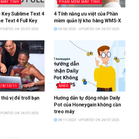
MÁY TÍNH
PHẦN MỀM MÁY TÍNH
 Key Sublime Text 4
4 Tính năng ưu việt của Phần
e Text 4 Full Key
mềm quản lý kho hàng WMS-X
UPDATED ON 25/07/2025
03/06/2024 - UPDATED ON 24/07/2025
/8/10/11
MMO
thú vị để troll bạn
Hướng dẫn tự động nhận Daily
Pot của Honeygain không cần
treo máy
UPDATED ON 24/07/2025
08/11/2023 - UPDATED ON 24/07/2025