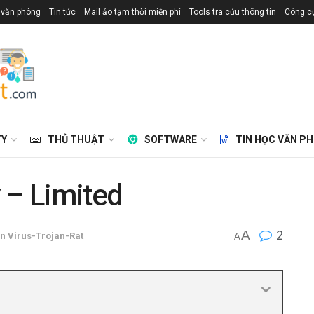
 văn phòng
Tin tức
Mail ảo tạm thời miễn phí
Tools tra cứu thông tin
Công cụ
TY
THỦ THUẬT
SOFTWARE
TIN HỌC VĂN P
 – Limited
A
2
in
Virus-Trojan-Rat
A