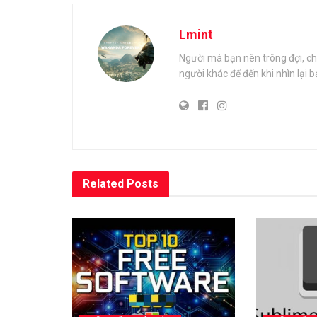
Lmint
Người mà bạn nên trông đợi, ch
người khác để đến khi nhìn lại 
Related
Posts