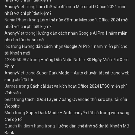
nhất với chi phí tiết kiệm?
AnonyViet
trong
Làm thế nào để mua Microsoft Office 2024 mới
nhất với chi phí tiết kiệm?
Nghia Pham
trong
Làm thế nào để mua Microsoft Office 2024 mới
nhất với chi phí tiết kiệm?
AnonyViet
trong
Hướng dẫn cách nhận Google AI Pro 1 năm miễn
phí cho tài khoản mới
loc
trong
Hướng dẫn cách nhận Google AI Pro 1 năm miễn phí cho
tài khoản mới
1234560987
trong
Hướng Dẫn Nhận Netflix 30 Ngày Miễn Phí Xem
Phim
AnonyViet
trong
Super Dark Mode – Auto chuyển tất cả trang web
sang chế độ tối
James
trong
Cách cài đặt và kích hoạt Office 2024 LTSC miễn phí
vĩnh viễn
best
trong
Cách DDoS Layer 7 bằng Overload thử sức chịu tải của
Website
Minh
trong
Super Dark Mode – Auto chuyển tất cả trang web sang
chế độ tối
Quach thi diem hang
trong
Hướng dẫn chế ảnh số dư tài khoản MB
Bank