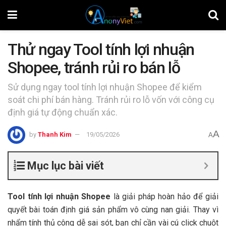
Thử ngay Tool tính lợi nhuận
Shopee, tránh rủi ro bán lỗ
Sử dụng ngay tool tính lợi nhuận Shopee để kiểm
soát chi phí bán hàng. Tránh rủi ro lỗ vốn với công cụ
định giá tự động chuẩn xác.
A
by
Thanh Kim
19/05/2026
A
Mục lục bài viết
Tool tính lợi nhuận Shopee
là giải pháp hoàn hảo để giải
quyết bài toán định giá sản phẩm vô cùng nan giải. Thay vì
nhẩm tính thủ công dễ sai sót, bạn chỉ cần vài cú click chuột