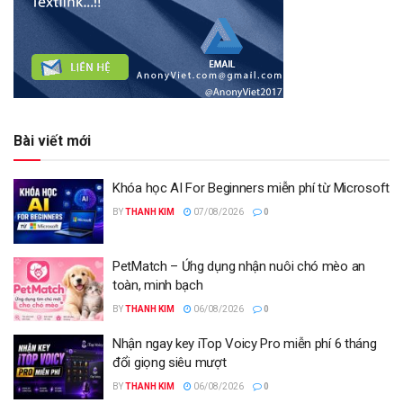
Bài viết mới
Khóa học AI For Beginners miễn phí từ Microsoft
BY
THANH KIM
07/08/2026
0
PetMatch – Ứng dụng nhận nuôi chó mèo an
toàn, minh bạch
BY
THANH KIM
06/08/2026
0
Nhận ngay key iTop Voicy Pro miễn phí 6 tháng
đổi giọng siêu mượt
BY
THANH KIM
06/08/2026
0