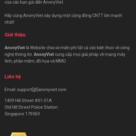
của các bạn gửi đến AnonyViet.
Hãy cùng AnonyViet xây dựng một cộng đồng CNTT lớn mạnh
nhất!
Giới thiệu
AnonyViet
là Website chia sẻ miễn phí tất cả các kiến thức về công
nghệ thông tin.
AnonyViet
cung cấp mọi giải pháp về mạng máy
tính, phần mềm, đồ họa và MMO.
Liên hệ
Email: support[@]anonyviet.com
1409 Hill Street #01-01A
Old Hill Street Police Station
Singapore 179369