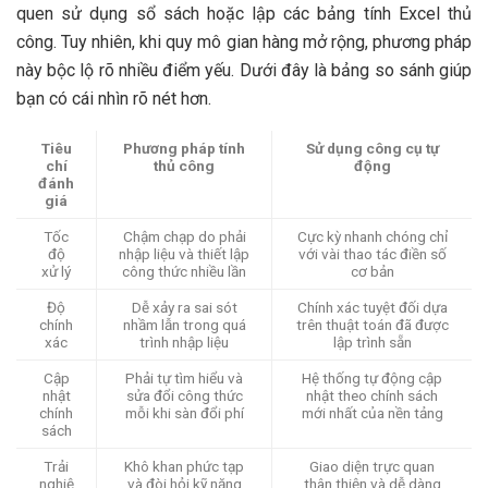
quen sử dụng sổ sách hoặc lập các bảng tính Excel thủ
công. Tuy nhiên, khi quy mô gian hàng mở rộng, phương pháp
này bộc lộ rõ nhiều điểm yếu. Dưới đây là bảng so sánh giúp
bạn có cái nhìn rõ nét hơn.
Tiêu
Phương pháp tính
Sử dụng công cụ tự
chí
thủ công
động
đánh
giá
Tốc
Chậm chạp do phải
Cực kỳ nhanh chóng chỉ
độ
nhập liệu và thiết lập
với vài thao tác điền số
xử lý
công thức nhiều lần
cơ bản
Độ
Dễ xảy ra sai sót
Chính xác tuyệt đối dựa
chính
nhầm lẫn trong quá
trên thuật toán đã được
xác
trình nhập liệu
lập trình sẵn
Cập
Phải tự tìm hiểu và
Hệ thống tự động cập
nhật
sửa đổi công thức
nhật theo chính sách
chính
mỗi khi sàn đổi phí
mới nhất của nền tảng
sách
Trải
Khô khan phức tạp
Giao diện trực quan
nghiệ
và đòi hỏi kỹ năng
thân thiện và dễ dàng