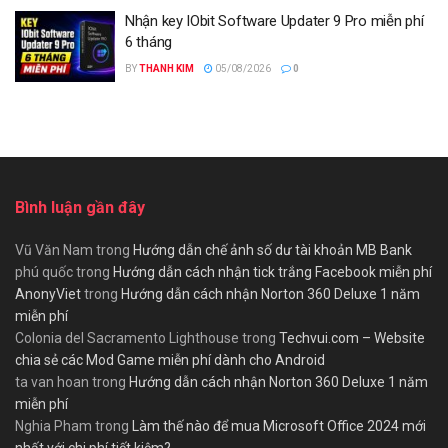
Nhận key IObit Software Updater 9 Pro miễn phí
6 tháng
BY
THANH KIM
05/08/2026
0
Bình luận gần đây
Vũ Văn Nam
trong
Hướng dẫn chế ảnh số dư tài khoản MB Bank
phú quốc
trong
Hướng dẫn cách nhận tick trắng Facebook miễn phí
AnonyViet
trong
Hướng dẫn cách nhận Norton 360 Deluxe 1 năm
miễn phí
Colonia del Sacramento Lighthouse
trong
Techvui.com – Website
chia sẻ các Mod Game miễn phí dành cho Android
ta van hoan
trong
Hướng dẫn cách nhận Norton 360 Deluxe 1 năm
miễn phí
Nghia Pham
trong
Làm thế nào để mua Microsoft Office 2024 mới