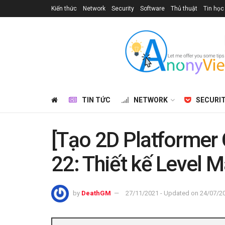
Kiến thức
Network
Security
Software
Thủ thuật
Tin học
TIN TỨC
NETWORK
SECURI
[Tạo 2D Platformer
22: Thiết kế Level M
by
DeathGM
27/11/2021 - Updated on 24/07/2