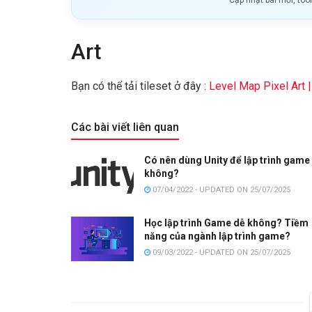
Art
Bạn có thể tải tileset ở đây :
Level Map Pixel Art
Các bài viết liên quan
Có nên dùng Unity để lập trình game
không?
07/04/2022 - UPDATED ON 25/07/2025
Học lập trình Game dễ không? Tiềm
năng của ngành lập trình game?
09/03/2022 - UPDATED ON 25/07/2025