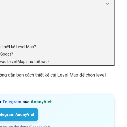
u thiết kế Level Map?
 Godot?
á vào Level Map như thế nào?
ớng dẫn bạn cách thiết kế cái Level Map để chọn level
h
Telegram
của
AnonyViet
elegram AnonyViet
ls hay và thủ thuật IT nhanh nhất