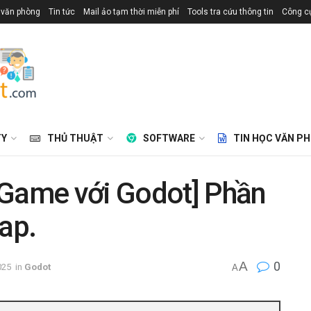
 văn phòng
Tin tức
Mail ảo tạm thời miễn phí
Tools tra cứu thông tin
Công cụ
TY
THỦ THUẬT
SOFTWARE
TIN HỌC VĂN P
 Game với Godot] Phần
ap.
A
0
025
in
Godot
A