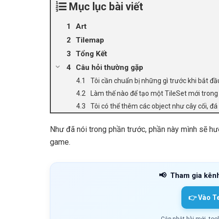
Mục lục bài viết
Art
Tilemap
Tổng Kết
Câu hỏi thường gặp
Tôi cần chuẩn bị những gì trước khi bắt đầ
Làm thế nào để tạo một TileSet mới trong
Tôi có thể thêm các object như cây cối, đ
Như đã nói trong phần trước, phần này mình sẽ hư
game.
📢
Tham gia kên
👉 Vào T
Cập nhật bài mới, too