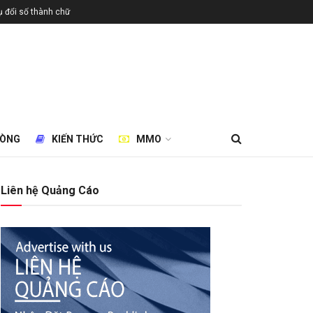
 đổi số thành chữ
HÒNG
KIẾN THỨC
MMO
Liên hệ Quảng Cáo