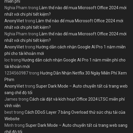
miễn phí
Nghia Pham
trong
Làm thế nào để mua Microsoft Office 2024 mới
nhất với chi phí tiết kiệm?
AnonyViet
trong
Làm thế nào để mua Microsoft Office 2024 mới
nhất với chi phí tiết kiệm?
Nghia Pham
trong
Làm thế nào để mua Microsoft Office 2024 mới
nhất với chi phí tiết kiệm?
AnonyViet
trong
Hướng dẫn cách nhận Google AI Pro 1 năm miễn
phí cho tài khoản mới
loc
trong
Hướng dẫn cách nhận Google AI Pro 1 năm miễn phí cho
tài khoản mới
1234560987
trong
Hướng Dẫn Nhận Netflix 30 Ngày Miễn Phí Xem
Phim
AnonyViet
trong
Super Dark Mode – Auto chuyển tất cả trang web
sang chế độ tối
James
trong
Cách cài đặt và kích hoạt Office 2024 LTSC miễn phí
vĩnh viễn
best
trong
Cách DDoS Layer 7 bằng Overload thử sức chịu tải của
Website
Minh
trong
Super Dark Mode – Auto chuyển tất cả trang web sang
chế độ tối