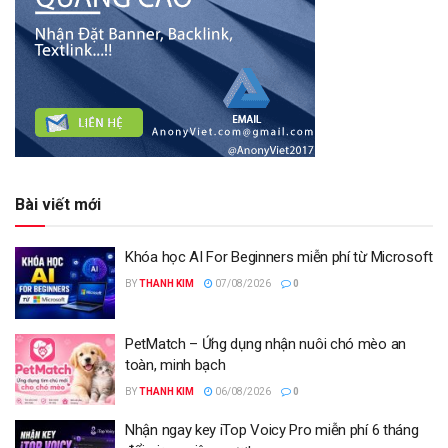
Bài viết mới
Khóa học AI For Beginners miễn phí từ Microsoft
BY
THANH KIM
07/08/2026
0
PetMatch – Ứng dụng nhận nuôi chó mèo an
toàn, minh bạch
BY
THANH KIM
06/08/2026
0
Nhận ngay key iTop Voicy Pro miễn phí 6 tháng