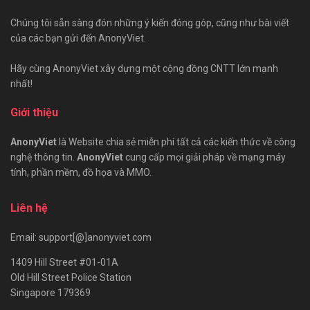
Chúng tôi sẵn sàng đón những ý kiến đóng góp, cũng như bài viết
của các bạn gửi đến AnonyViet.
Hãy cùng AnonyViet xây dựng một cộng đồng CNTT lớn mạnh
nhất!
Giới thiệu
AnonyViet
là Website chia sẻ miễn phí tất cả các kiến thức về công
nghệ thông tin.
AnonyViet
cung cấp mọi giải pháp về mạng máy
tính, phần mềm, đồ họa và MMO.
Liên hệ
Email: support[@]anonyviet.com
1409 Hill Street #01-01A
Old Hill Street Police Station
Singapore 179369