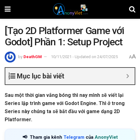
[Tạo 2D Platformer Game với
Godot] Phần 1: Setup Project
A
by
DeathGM
10/11/2021 - Updated on 24/07/2025
A
Mục lục bài viết
Sau một thời gian vắng bóng thì nay mình sẽ viết lại
Series lập trình game với Godot Engine. Thì ở trong
Series này chúng ta sẽ bắt đầu với game dạng 2D
Platformer.
📢
Tham gia kênh
Telegram
của
AnonyViet