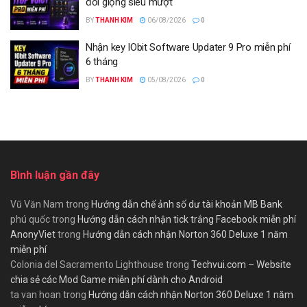
đổi giọng siêu mượt
BY
THANH KIM
06/08/2026
0
Nhận key IObit Software Updater 9 Pro miễn phí
6 tháng
BY
THANH KIM
05/08/2026
0
Bình luận gần đây
Vũ Văn Nam
trong
Hướng dẫn chế ảnh số dư tài khoản MB Bank
phú quốc
trong
Hướng dẫn cách nhận tick trắng Facebook miễn phí
AnonyViet
trong
Hướng dẫn cách nhận Norton 360 Deluxe 1 năm
miễn phí
Colonia del Sacramento Lighthouse
trong
Techvui.com – Website
chia sẻ các Mod Game miễn phí dành cho Android
ta van hoan
trong
Hướng dẫn cách nhận Norton 360 Deluxe 1 năm