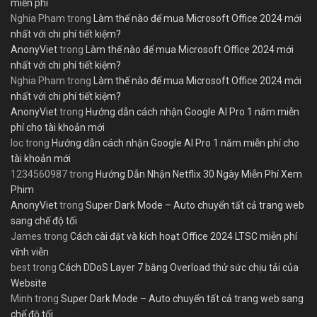
miễn phí
Nghia Pham
trong
Làm thế nào để mua Microsoft Office 2024 mới
nhất với chi phí tiết kiệm?
AnonyViet
trong
Làm thế nào để mua Microsoft Office 2024 mới
nhất với chi phí tiết kiệm?
Nghia Pham
trong
Làm thế nào để mua Microsoft Office 2024 mới
nhất với chi phí tiết kiệm?
AnonyViet
trong
Hướng dẫn cách nhận Google AI Pro 1 năm miễn
phí cho tài khoản mới
loc
trong
Hướng dẫn cách nhận Google AI Pro 1 năm miễn phí cho
tài khoản mới
1234560987
trong
Hướng Dẫn Nhận Netflix 30 Ngày Miễn Phí Xem
Phim
AnonyViet
trong
Super Dark Mode – Auto chuyển tất cả trang web
sang chế độ tối
James
trong
Cách cài đặt và kích hoạt Office 2024 LTSC miễn phí
vĩnh viễn
best
trong
Cách DDoS Layer 7 bằng Overload thử sức chịu tải của
Website
Minh
trong
Super Dark Mode – Auto chuyển tất cả trang web sang
chế độ tối