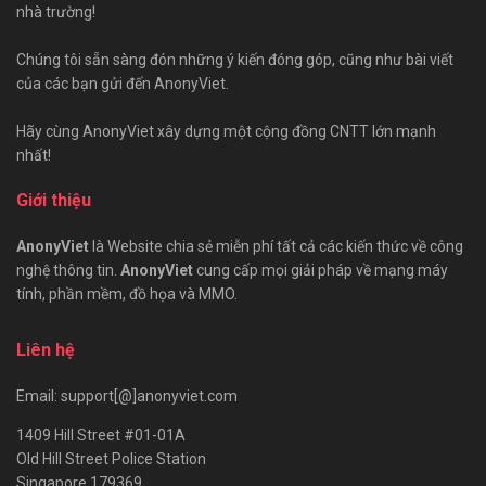
nhà trường!
Chúng tôi sẵn sàng đón những ý kiến đóng góp, cũng như bài viết
của các bạn gửi đến AnonyViet.
Hãy cùng AnonyViet xây dựng một cộng đồng CNTT lớn mạnh
nhất!
Giới thiệu
AnonyViet
là Website chia sẻ miễn phí tất cả các kiến thức về công
nghệ thông tin.
AnonyViet
cung cấp mọi giải pháp về mạng máy
tính, phần mềm, đồ họa và MMO.
Liên hệ
Email: support[@]anonyviet.com
1409 Hill Street #01-01A
Old Hill Street Police Station
Singapore 179369