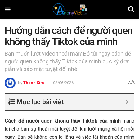
Hướng dẫn cách để người quen
không thấy Tiktok của mình
Bạn muốn lướt video thoải mái? Bỏ túi ngay cách để
người quen không thấy Tiktok của mình cực kỳ đơn
giản và bảo mật tuyệt đối nhé.
A
by
Thanh Kim
02/06/2026
A
Mục lục bài viết
Cách để người quen không thấy Tiktok của mình
mang
lại cho bạn sự thoải mái tuyệt đối khi lướt mạng xã hội mỗi
ngày. Bạn sẽ không còn lo lắng về việc tài khoản của mình