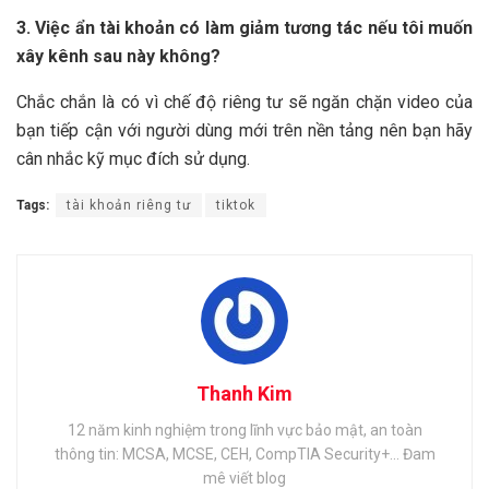
3. Việc ẩn tài khoản có làm giảm tương tác nếu tôi muốn
xây kênh sau này không?
Chắc chắn là có vì chế độ riêng tư sẽ ngăn chặn video của
bạn tiếp cận với người dùng mới trên nền tảng nên bạn hãy
cân nhắc kỹ mục đích sử dụng.
Tags:
tài khoản riêng tư
tiktok
Thanh Kim
12 năm kinh nghiệm trong lĩnh vực bảo mật, an toàn
thông tin: MCSA, MCSE, CEH, CompTIA Security+... Đam
mê viết blog