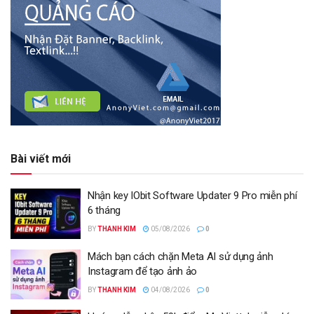
Bài viết mới
Nhận key IObit Software Updater 9 Pro miễn phí
6 tháng
BY
THANH KIM
05/08/2026
0
Mách bạn cách chặn Meta AI sử dụng ảnh
Instagram để tạo ảnh ảo
BY
THANH KIM
04/08/2026
0