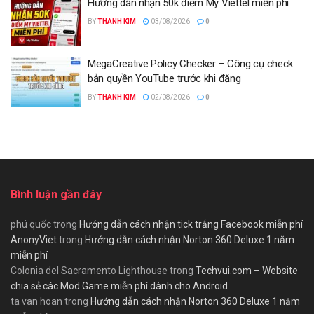
Hướng dẫn nhận 50k điểm My Viettel miễn phí
BY
THANH KIM
03/08/2026
0
MegaCreative Policy Checker – Công cụ check
bản quyền YouTube trước khi đăng
BY
THANH KIM
02/08/2026
0
Bình luận gần đây
phú quốc
trong
Hướng dẫn cách nhận tick trắng Facebook miễn phí
AnonyViet
trong
Hướng dẫn cách nhận Norton 360 Deluxe 1 năm
miễn phí
Colonia del Sacramento Lighthouse
trong
Techvui.com – Website
chia sẻ các Mod Game miễn phí dành cho Android
ta van hoan
trong
Hướng dẫn cách nhận Norton 360 Deluxe 1 năm