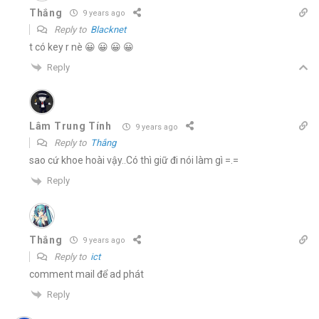
Thắng
9 years ago
Reply to
Blacknet
t có key r nè 😀 😀 😀 😀
Reply
Lâm Trung Tính
9 years ago
Reply to
Thắng
sao cứ khoe hoài vậy..Có thì giữ đi nói làm gì =.=
Reply
Thắng
9 years ago
Reply to
ict
comment mail để ad phát
Reply