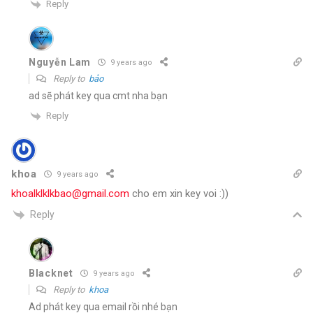
Reply
Nguyễn Lam
9 years ago
Reply to
bảo
ad sẽ phát key qua cmt nha bạn
Reply
khoa
9 years ago
khoalklklkbao@gmail.com
cho em xin key voi :))
Reply
Blacknet
9 years ago
Reply to
khoa
Ad phát key qua email rồi nhé bạn