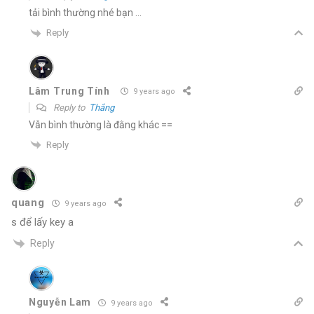
tải bình thường nhé bạn …
Reply
Lâm Trung Tính
9 years ago
Reply to
Thắng
Vẫn bình thường là đằng khác ==
Reply
quang
9 years ago
s để lấy key a
Reply
Nguyễn Lam
9 years ago