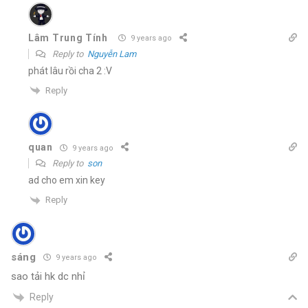
Lâm Trung Tính
9 years ago
Reply to
Nguyễn Lam
phát lâu rồi cha 2 :V
Reply
quan
9 years ago
Reply to
son
ad cho em xin key
Reply
sáng
9 years ago
sao tải hk dc nhỉ
Reply