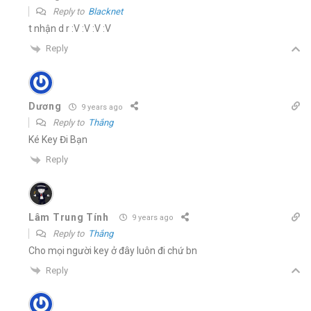
Reply to
Blacknet
t nhận d r :V :V :V :V
Reply
Dương
9 years ago
Reply to
Thắng
Ké Key Đi Bạn
Reply
Lâm Trung Tính
9 years ago
Reply to
Thắng
Cho mọi người key ở đây luôn đi chứ bn
Reply