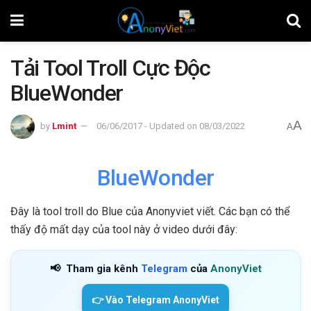
Tải Tool Troll Cực Độc
BlueWonder
A
by
Lmint
06/06/2017 - Updated on 08/03/2022
A
BlueWonder
Đây là tool troll do Blue của Anonyviet viết. Các bạn có thể
thấy độ mất dạy của tool này ở video dưới đây:
📢
Tham gia kênh
Telegram
của
AnonyViet
👉 Vào Telegram AnonyViet