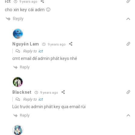
ict
9 years ago
cho xin key cái adim 🙂
Reply
Nguyễn Lam
9 years ago
Reply to
ict
cmt email để admin phát keys nhé
Reply
Blacknet
9 years ago
Reply to
ict
Lúc trước admin phát key qua email rùi
Reply