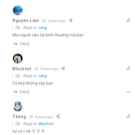
Nguyễn Lam
9 years ago
Reply to
sáng
Mọi người vẫn tải bình thường mà bạn
Reply
Blacknet
9 years ago
Reply to
sáng
Có key không vậy bạn
Reply
Thắng
9 years ago
Reply to
Blacknet
tui có r nè :V :V :V