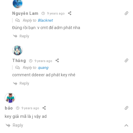
Nguyễn Lam
9 years ago
Reply to
Blacknet
Đúng rồi bạn :v cmt để adm phát nha
Reply
Thắng
9 years ago
Reply to
quang
comment ddeeer ad phát key nhé
Reply
bảo
9 years ago
key giải mã là j vậy ad
Reply