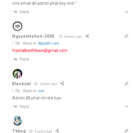
cmt email để admin phát key nhé !
Reply
NguyenHaSon-2006
8 years ago
Reply to
Nguyễn Lam
freetalkwithlewe@gmail.com
Reply
Blacknet
9 years ago
Reply to
son
Admin đã phát rồi nhé bạn
Reply
Thắng
9 years ago