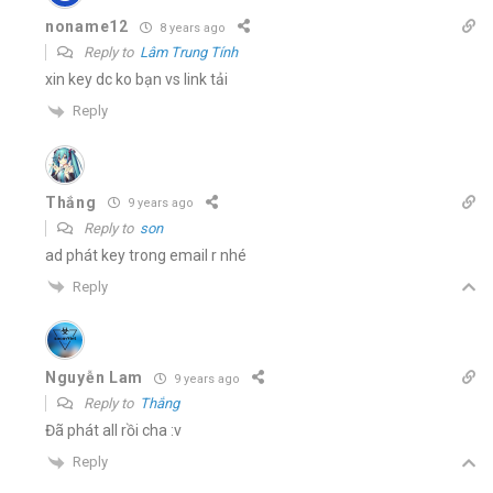
noname12
8 years ago
Reply to
Lâm Trung Tính
xin key dc ko bạn vs link tải
Reply
Thắng
9 years ago
Reply to
son
ad phát key trong email r nhé
Reply
Nguyễn Lam
9 years ago
Reply to
Thắng
Đã phát all rồi cha :v
Reply