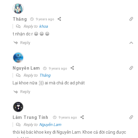
Thắng
9 years ago
Reply to
khoa
t nhận dc r 😀 😀 😀
Reply
Nguyễn Lam
9 years ago
Reply to
Thắng
Lại khoe nữa :))) ai mà chả đc ad phát
Reply
Lâm Trung Tính
9 years ago
Reply to
Nguyễn Lam
thôi kệ bác khoe key đi Nguyễn Lam. Khoe cả đời cũng được