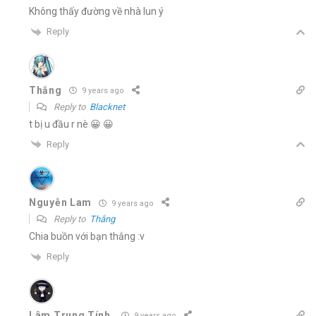
Không thấy đường về nhà lun ý
Reply
Thắng
9 years ago
Reply to
Blacknet
t bị u đầu r nè 😀 😀
Reply
Nguyễn Lam
9 years ago
Reply to
Thắng
Chia buồn với bạn thắng :v
Reply
Lâm Trung Tính
9 years ago