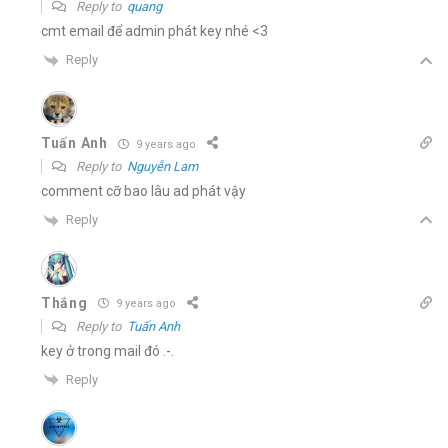
Reply to
quang
cmt email để admin phát key nhé <3
Reply
Tuấn Anh
9 years ago
Reply to
Nguyễn Lam
comment cỡ bao lâu ad phát vậy
Reply
Thắng
9 years ago
Reply to
Tuấn Anh
key ở trong mail đó .-.
Reply