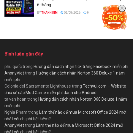
6 tháng
BY
THANH KIM
05/08/2026
0
Bình luận gần đây
phú quốc
trong
Hướng dẫn cách nhận tick trắng Facebook miễn phí
AnonyViet
trong
Hướng dẫn cách nhận Norton 360 Deluxe 1 năm
miễn phí
Colonia del Sacramento Lighthouse
trong
Techvui.com – Website
chia sẻ các Mod Game miễn phí dành cho Android
ta van hoan
trong
Hướng dẫn cách nhận Norton 360 Deluxe 1 năm
miễn phí
Nghia Pham
trong
Làm thế nào để mua Microsoft Office 2024 mới
nhất với chi phí tiết kiệm?
AnonyViet
trong
Làm thế nào để mua Microsoft Office 2024 mới
nhất với chi phí tiết kiệm?