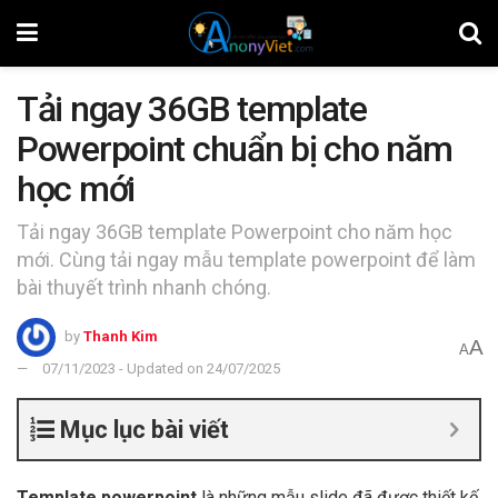
Tải ngay 36GB template
Powerpoint chuẩn bị cho năm
học mới
Tải ngay 36GB template Powerpoint cho năm học
mới. Cùng tải ngay mẫu template powerpoint để làm
bài thuyết trình nhanh chóng.
by
Thanh Kim
A
A
07/11/2023 - Updated on 24/07/2025
Mục lục bài viết
Template powerpoint
là những mẫu slide đã được thiết kế