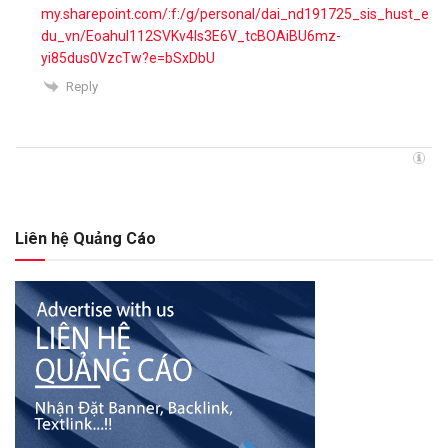
my.sharepoint.com/:f:/g/personal/dai_nd191725_sis_hust_e
du_vn/EoahuI112SVKv4ls3E6V_tcBOAiBU6mz-
yi85dus0VzcTw?e=bSxDbU
Reply
Liên hệ Quảng Cáo