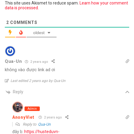
This site uses Akismet to reduce spam.
Learn how your comment
data is processed.
2
COMMENTS
oldest
Qua-Un
2 years ago
không vào được link ad ơi
Last edited 2 years ago by Qua-Un
Reply
Admin
AnonyViet
2 years ago
Reply to
Qua-Un
đây b:
https://husteduvn-