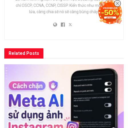
chỉ:OSCP, CCNA, CCNP, CISSP. Kiến thức như một ngọn
lửa, càng chia sẽ nó sẽ càng bùng cháy!
Related
Posts