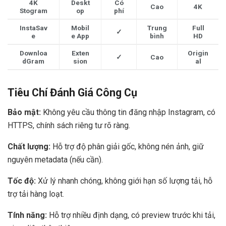
4K
Deskt
Có
Cao
4K
Stogram
op
phí
InstaSav
Mobil
Trung
Full
✓
e
e App
bình
HD
Downloa
Exten
Origin
✓
Cao
dGram
sion
al
Tiêu Chí Đánh Giá Công Cụ
Bảo mật:
Không yêu cầu thông tin đăng nhập Instagram, có
HTTPS, chính sách riêng tư rõ ràng.
Chất lượng:
Hỗ trợ độ phân giải gốc, không nén ảnh, giữ
nguyên metadata (nếu cần).
Tốc độ:
Xử lý nhanh chóng, không giới hạn số lượng tải, hỗ
trợ tải hàng loạt.
Tính năng:
Hỗ trợ nhiều định dạng, có preview trước khi tải,