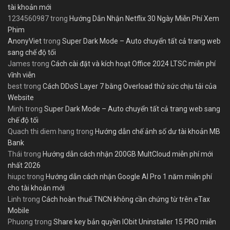
tài khoản mới
1234560987
trong
Hướng Dẫn Nhận Netflix 30 Ngày Miễn Phí Xem
Phim
AnonyViet
trong
Super Dark Mode – Auto chuyển tất cả trang web
sang chế độ tối
James
trong
Cách cài đặt và kích hoạt Office 2024 LTSC miễn phí
vĩnh viễn
best
trong
Cách DDoS Layer 7 bằng Overload thử sức chịu tải của
Website
Minh
trong
Super Dark Mode – Auto chuyển tất cả trang web sang
chế độ tối
Quach thi diem hang
trong
Hướng dẫn chế ảnh số dư tài khoản MB
Bank
Thái
trong
Hướng dẫn cách nhận 200GB MultCloud miễn phí mới
nhất 2026
hiupc
trong
Hướng dẫn cách nhận Google AI Pro 1 năm miễn phí
cho tài khoản mới
Linh
trong
Cách hoàn thuế TNCN không cần chứng từ trên eTax
Mobile
Phuong
trong
Share key bản quyền IObit Uninstaller 15 PRO miễn