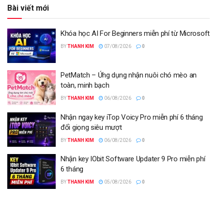
Bài viết mới
Khóa học AI For Beginners miễn phí từ Microsoft
BY
THANH KIM
07/08/2026
0
PetMatch – Ứng dụng nhận nuôi chó mèo an
toàn, minh bạch
BY
THANH KIM
06/08/2026
0
Nhận ngay key iTop Voicy Pro miễn phí 6 tháng
đổi giọng siêu mượt
BY
THANH KIM
06/08/2026
0
Nhận key IObit Software Updater 9 Pro miễn phí
6 tháng
BY
THANH KIM
05/08/2026
0