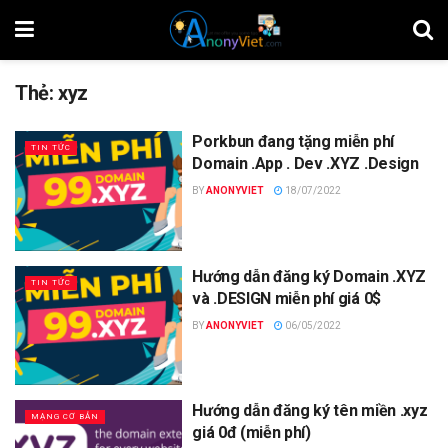
Thẻ:
xyz
Porkbun đang tặng miễn phí
TIN TỨC
Domain .App . Dev .XYZ .Design
BY
ANONYVIET
18/07/2022
Hướng dẫn đăng ký Domain .XYZ
TIN TỨC
và .DESIGN miễn phí giá 0$
BY
ANONYVIET
06/05/2022
Hướng dẫn đăng ký tên miền .xyz
MẠNG CƠ BẢN
giá 0đ (miễn phí)