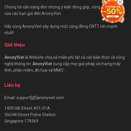
Chúng tôi sẵn sàng đón những ý kiến đóng góp, cũng như bài viết
của các bạn gửi đến AnonyViet.
Hãy cùng AnonyViet xây dựng một cộng đồng CNTT lớn mạnh
nhất!
Giới thiệu
AnonyViet
là Website chia sẻ miễn phí tất cả các kiến thức về công
nghệ thông tin.
AnonyViet
cung cấp mọi giải pháp về mạng máy
tính, phần mềm, đồ họa và MMO.
Liên hệ
Email: support[@]anonyviet.com
1409 Hill Street #01-01A
Old Hill Street Police Station
Singapore 179369