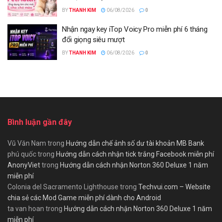
BY
THANH KIM
06/08/2026
0
Nhận ngay key iTop Voicy Pro miễn phí 6 tháng
đổi giọng siêu mượt
BY
THANH KIM
06/08/2026
0
Bình luận gần đây
Vũ Văn Nam
trong
Hướng dẫn chế ảnh số dư tài khoản MB Bank
phú quốc
trong
Hướng dẫn cách nhận tick trắng Facebook miễn phí
AnonyViet
trong
Hướng dẫn cách nhận Norton 360 Deluxe 1 năm
miễn phí
Colonia del Sacramento Lighthouse
trong
Techvui.com – Website
chia sẻ các Mod Game miễn phí dành cho Android
ta van hoan
trong
Hướng dẫn cách nhận Norton 360 Deluxe 1 năm
miễn phí