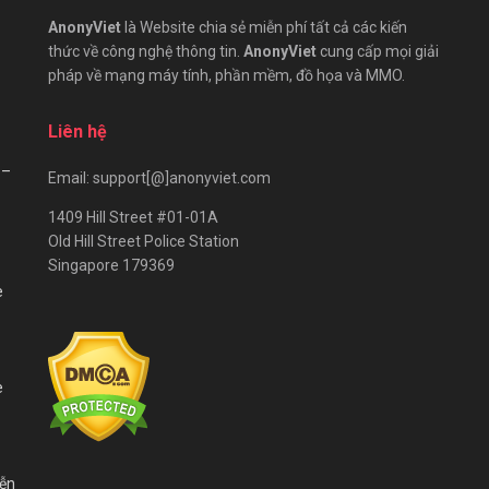
AnonyViet
là Website chia sẻ miễn phí tất cả các kiến
thức về công nghệ thông tin.
AnonyViet
cung cấp mọi giải
pháp về mạng máy tính, phần mềm, đồ họa và MMO.
Liên hệ
 –
Email: support[@]anonyviet.com
1409 Hill Street #01-01A
Old Hill Street Police Station
Singapore 179369
e
e
iễn