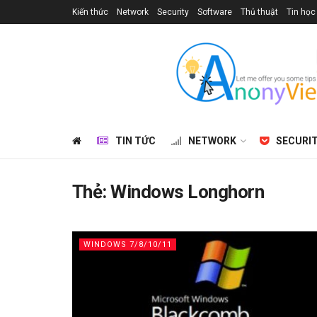
Kiến thức
Network
Security
Software
Thủ thuật
Tin học
TIN TỨC
NETWORK
SECURI
Thẻ:
Windows Longhorn
WINDOWS 7/8/10/11