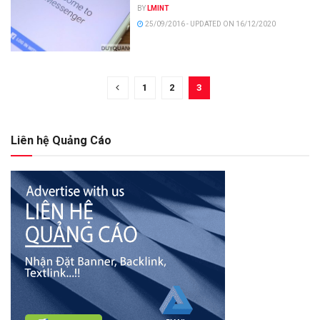
BY
LMINT
25/09/2016 - UPDATED ON 16/12/2020
1
2
3
Liên hệ Quảng Cáo