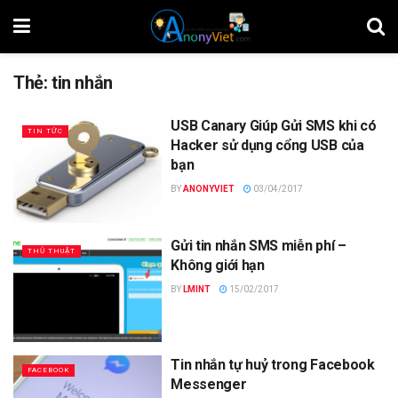
Thẻ:
tin nhắn
USB Canary Giúp Gửi SMS khi có
TIN TỨC
Hacker sử dụng cổng USB của
bạn
BY
ANONYVIET
03/04/2017
Gửi tin nhắn SMS miễn phí –
THỦ THUẬT
Không giới hạn
BY
LMINT
15/02/2017
Tin nhắn tự huỷ trong Facebook
FACEBOOK
Messenger