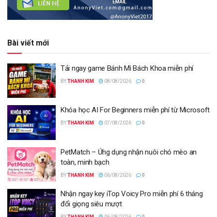
Bài viết mới
Tải ngay game Bánh Mì Bách Khoa miễn phí
BY
THANH KIM
08/08/2026
0
Khóa học AI For Beginners miễn phí từ Microsoft
BY
THANH KIM
07/08/2026
0
PetMatch – Ứng dụng nhận nuôi chó mèo an
toàn, minh bạch
BY
THANH KIM
06/08/2026
0
Nhận ngay key iTop Voicy Pro miễn phí 6 tháng
đổi giọng siêu mượt
BY
THANH KIM
06/08/2026
0