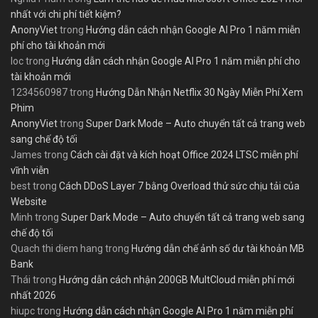
nhất với chi phí tiết kiệm?
AnonyViet
trong
Hướng dẫn cách nhận Google AI Pro 1 năm miễn
phí cho tài khoản mới
loc
trong
Hướng dẫn cách nhận Google AI Pro 1 năm miễn phí cho
tài khoản mới
1234560987
trong
Hướng Dẫn Nhận Netflix 30 Ngày Miễn Phí Xem
Phim
AnonyViet
trong
Super Dark Mode – Auto chuyển tất cả trang web
sang chế độ tối
James
trong
Cách cài đặt và kích hoạt Office 2024 LTSC miễn phí
vĩnh viễn
best
trong
Cách DDoS Layer 7 bằng Overload thử sức chịu tải của
Website
Minh
trong
Super Dark Mode – Auto chuyển tất cả trang web sang
chế độ tối
Quach thi diem hang
trong
Hướng dẫn chế ảnh số dư tài khoản MB
Bank
Thái
trong
Hướng dẫn cách nhận 200GB MultCloud miễn phí mới
nhất 2026
hiupc
trong
Hướng dẫn cách nhận Google AI Pro 1 năm miễn phí