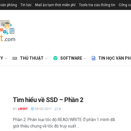
 văn phòng
Tin tức
Mail ảo tạm thời miễn phí
Tools tra cứu thông tin
Công cụ
TY
THỦ THUẬT
SOFTWARE
TIN HỌC VĂN P
Tìm hiểu về SSD – Phần 2
BY
LMINT
09/02/2017
0
Phần 2: Phân loại tốc độ READ/WRITE Ở phần 1 mình đã
giới thiệu chung về tốc độ truy xuất ...