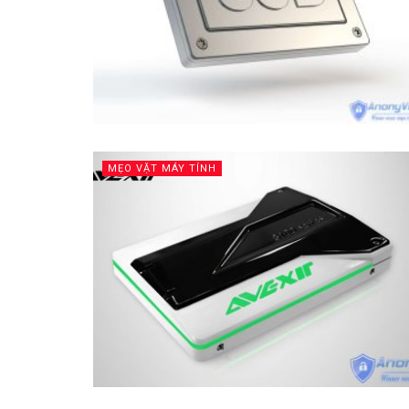
MẸO VẶT MÁY TÍNH