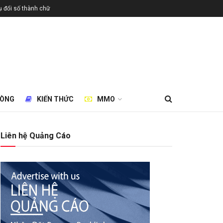
 đổi số thành chữ
HÒNG
KIẾN THỨC
MMO
Liên hệ Quảng Cáo