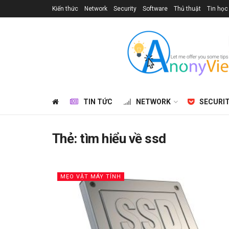
Kiến thức
Network
Security
Software
Thủ thuật
Tin học
TIN TỨC
NETWORK
SECURI
Thẻ:
tìm hiểu về ssd
MẸO VẶT MÁY TÍNH