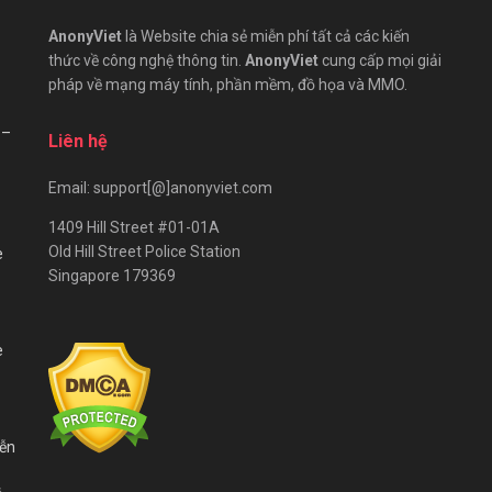
AnonyViet
là Website chia sẻ miễn phí tất cả các kiến
thức về công nghệ thông tin.
AnonyViet
cung cấp mọi giải
pháp về mạng máy tính, phần mềm, đồ họa và MMO.
 –
Liên hệ
Email: support[@]anonyviet.com
1409 Hill Street #01-01A
Old Hill Street Police Station
e
Singapore 179369
e
iễn