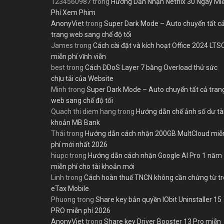
1234560987
trong
Hướng Dẫn Nhận Netflix 30 Ngày Mi
Phí Xem Phim
AnonyViet
trong
Super Dark Mode – Auto chuyển tất c
trang web sang chế độ tối
James
trong
Cách cài đặt và kích hoạt Office 2024 LTS
miễn phí vĩnh viễn
best
trong
Cách DDoS Layer 7 bằng Overload thử sức
chịu tải của Website
Minh
trong
Super Dark Mode – Auto chuyển tất cả tran
web sang chế độ tối
Quach thi diem hang
trong
Hướng dẫn chế ảnh số dư tà
khoản MB Bank
Thái
trong
Hướng dẫn cách nhận 200GB MultCloud miễ
phí mới nhất 2026
hiupc
trong
Hướng dẫn cách nhận Google AI Pro 1 năm
miễn phí cho tài khoản mới
Linh
trong
Cách hoàn thuế TNCN không cần chứng từ t
eTax Mobile
Phuong
trong
Share key bản quyền IObit Uninstaller 15
PRO miễn phí 2026
AnonyViet
trong
Share key Driver Booster 13 Pro miễn