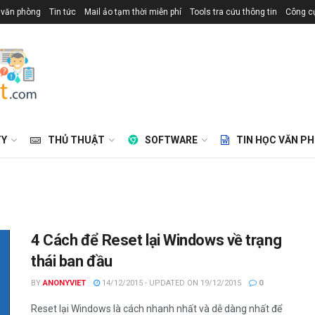
 văn phòng
Tin tức
Mail ảo tạm thời miễn phí
Tools tra cứu thông tin
Công cụ
TY
THỦ THUẬT
SOFTWARE
TIN HỌC VĂN P
4 Cách để Reset lại Windows về trạng
thái ban đầu
BY
ANONYVIET
14/12/2015 - UPDATED ON 19/12/2015
0
Reset lại Windows là cách nhanh nhất và dễ dàng nhất để