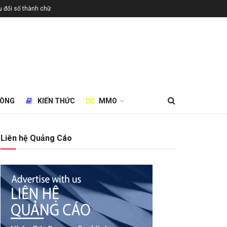
 đổi số thành chữ
HÒNG
KIẾN THỨC
MMO
Liên hệ Quảng Cáo