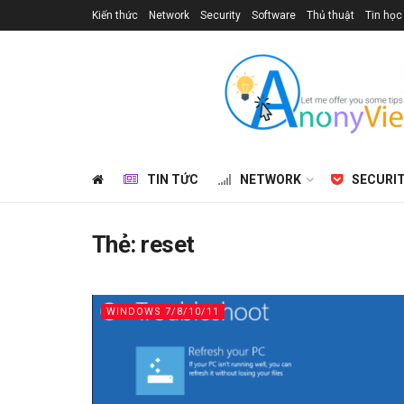
Kiến thức
Network
Security
Software
Thủ thuật
Tin học
TIN TỨC
NETWORK
SECURI
Thẻ:
reset
WINDOWS 7/8/10/11