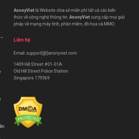
AnonyViet
là Website chia sẻ miễn phí tất cả các kiến
thức về công nghệ thông tin.
AnonyViet
cung cấp mọi giải
pháp về mạng máy tính, phần mềm, đồ họa và MMO.
 –
Liên hệ
Email: support[@]anonyviet.com
1409 Hill Street #01-01A
Old Hill Street Police Station
e
Singapore 179369
e
iễn