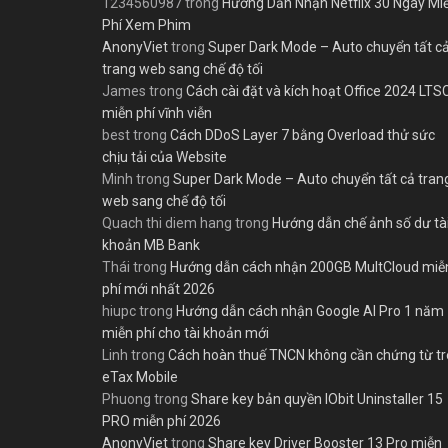
1234560987
trong
Hướng Dẫn Nhận Netflix 30 Ngày Mi
Phí Xem Phim
AnonyViet
trong
Super Dark Mode – Auto chuyển tất c
trang web sang chế độ tối
James
trong
Cách cài đặt và kích hoạt Office 2024 LTS
miễn phí vĩnh viễn
best
trong
Cách DDoS Layer 7 bằng Overload thử sức
chịu tải của Website
Minh
trong
Super Dark Mode – Auto chuyển tất cả tran
web sang chế độ tối
Quach thi diem hang
trong
Hướng dẫn chế ảnh số dư tà
khoản MB Bank
Thái
trong
Hướng dẫn cách nhận 200GB MultCloud miễ
phí mới nhất 2026
hiupc
trong
Hướng dẫn cách nhận Google AI Pro 1 năm
miễn phí cho tài khoản mới
Linh
trong
Cách hoàn thuế TNCN không cần chứng từ t
eTax Mobile
Phuong
trong
Share key bản quyền IObit Uninstaller 15
PRO miễn phí 2026
AnonyViet
trong
Share key Driver Booster 13 Pro miễn