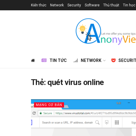
Kiến thức
Network
Security
Software
Thủ thuật
Tin học
TIN TỨC
NETWORK
SECURI
Thẻ:
quét virus online
MẠNG CƠ BẢN