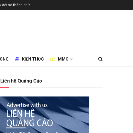
 đổi số thành chữ
HÒNG
KIẾN THỨC
MMO
Liên hệ Quảng Cáo