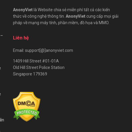
AnonyViet
là Website chia sẻ miễn phí tất cả các kiến
thức về công nghệ thông tin.
AnonyViet
cung cấp mọi giải
pháp về mạng máy tính, phần mềm, đồ họa và MMO.
 –
Liên hệ
Email: support[@]anonyviet.com
1409 Hill Street #01-01A
Old Hill Street Police Station
e
Singapore 179369
e
iễn