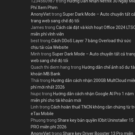
1234560987
trong
Hướng Dẫn Nhận Netflix 30 Ngày Mi
Phí Xem Phim
AnonyViet
trong
Super Dark Mode – Auto chuyển tất c
trang web sang chế độ tối
James
trong
Cách cài đặt và kích hoạt Office 2024 LTS
miễn phí vĩnh viễn
best
trong
Cách DDoS Layer 7 bằng Overload thử sức
chịu tải của Website
Minh
trong
Super Dark Mode – Auto chuyển tất cả tran
web sang chế độ tối
Quach thi diem hang
trong
Hướng dẫn chế ảnh số dư tà
khoản MB Bank
Thái
trong
Hướng dẫn cách nhận 200GB MultCloud miễ
phí mới nhất 2026
hiupc
trong
Hướng dẫn cách nhận Google AI Pro 1 năm
miễn phí cho tài khoản mới
Linh
trong
Cách hoàn thuế TNCN không cần chứng từ t
eTax Mobile
Phuong
trong
Share key bản quyền IObit Uninstaller 15
PRO miễn phí 2026
AnonyViet
trong
Share key Driver Booster 13 Pro miễn