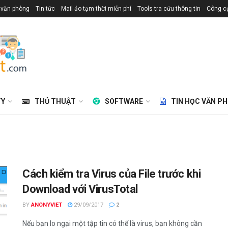
 văn phòng
Tin tức
Mail ảo tạm thời miễn phí
Tools tra cứu thông tin
Công cụ
TY
THỦ THUẬT
SOFTWARE
TIN HỌC VĂN P
Cách kiểm tra Virus của File trước khi
Download với VirusTotal
BY
ANONYVIET
29/09/2017
2
Nếu bạn lo ngại một tập tin có thể là virus, bạn không cần