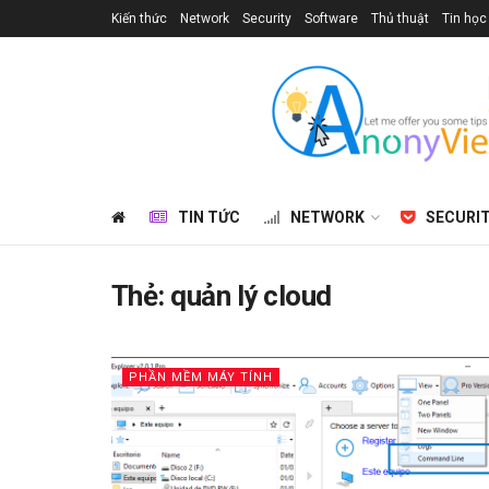
Kiến thức
Network
Security
Software
Thủ thuật
Tin học
TIN TỨC
NETWORK
SECURI
Thẻ:
quản lý cloud
PHẦN MỀM MÁY TÍNH