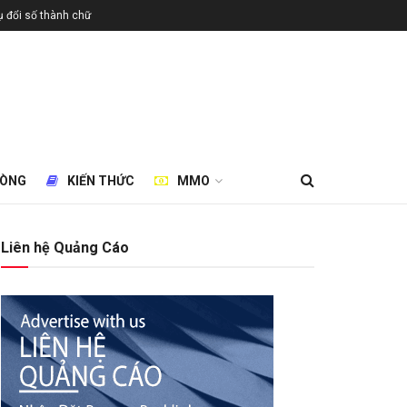
 đổi số thành chữ
HÒNG
KIẾN THỨC
MMO
Liên hệ Quảng Cáo