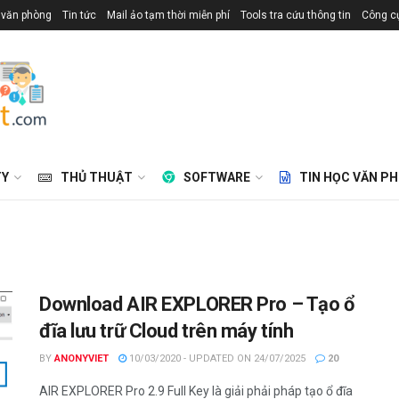
 văn phòng
Tin tức
Mail ảo tạm thời miễn phí
Tools tra cứu thông tin
Công cụ
TY
THỦ THUẬT
SOFTWARE
TIN HỌC VĂN P
Download AIR EXPLORER Pro – Tạo ổ
đĩa lưu trữ Cloud trên máy tính
BY
ANONYVIET
10/03/2020 - UPDATED ON 24/07/2025
20
AIR EXPLORER Pro 2.9 Full Key là giải phải pháp tạo ổ đĩa