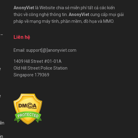
AnonyViet
là Website chia sẻ miễn phí tất cả các kiến
thức về công nghệ thông tin.
AnonyViet
cung cấp mọi giải
pháp về mạng máy tính, phần mềm, đồ họa và MMO.
 –
Liên hệ
Email: support[@]anonyviet.com
1409 Hill Street #01-01A
Old Hill Street Police Station
e
Singapore 179369
e
iễn
ễn