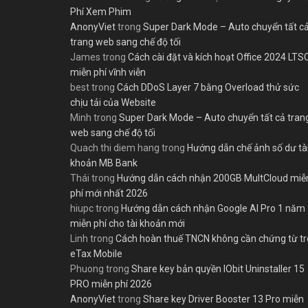
Phí Xem Phim
AnonyViet
trong
Super Dark Mode – Auto chuyển tất c
trang web sang chế độ tối
James
trong
Cách cài đặt và kích hoạt Office 2024 LTS
miễn phí vĩnh viễn
best
trong
Cách DDoS Layer 7 bằng Overload thử sức
chịu tải của Website
Minh
trong
Super Dark Mode – Auto chuyển tất cả tran
web sang chế độ tối
Quach thi diem hang
trong
Hướng dẫn chế ảnh số dư tà
khoản MB Bank
Thái
trong
Hướng dẫn cách nhận 200GB MultCloud miễ
phí mới nhất 2026
hiupc
trong
Hướng dẫn cách nhận Google AI Pro 1 năm
miễn phí cho tài khoản mới
Linh
trong
Cách hoàn thuế TNCN không cần chứng từ t
eTax Mobile
Phuong
trong
Share key bản quyền IObit Uninstaller 15
PRO miễn phí 2026
AnonyViet
trong
Share key Driver Booster 13 Pro miễn