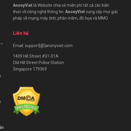
AnonyViet
là Website chia sẻ miễn phí tất cả các kiến
thức về công nghệ thông tin.
AnonyViet
cung cấp mọi giải
pháp về mạng máy tính, phần mềm, đồ họa và MMO.
Liên hệ
 –
Email: support[@]anonyviet.com
1409 Hill Street #01-01A
Old Hill Street Police Station
Singapore 179369
e
e
iễn