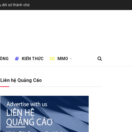
 đổi số thành chữ
HÒNG
KIẾN THỨC
MMO
Liên hệ Quảng Cáo