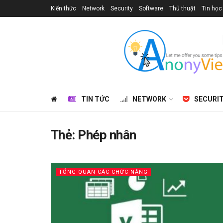
Kiến thức
Network
Security
Software
Thủ thuật
Tin học
TIN TỨC
NETWORK
SECURI
Thẻ:
Phép nhân
TỔNG QUAN CÁC CHỨC NĂNG