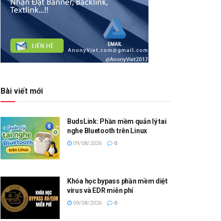
Bài viết mới
BudsLink: Phần mềm quản lý tai
nghe Bluetooth trên Linux
09/08/2026
0
Khóa học bypass phần mềm diệt
virus và EDR miễn phí
09/08/2026
0