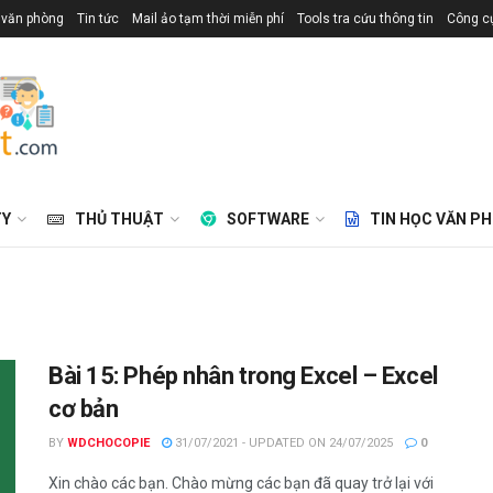
 văn phòng
Tin tức
Mail ảo tạm thời miễn phí
Tools tra cứu thông tin
Công cụ
TY
THỦ THUẬT
SOFTWARE
TIN HỌC VĂN P
Bài 15: Phép nhân trong Excel – Excel
cơ bản
BY
WDCHOCOPIE
31/07/2021 - UPDATED ON 24/07/2025
0
Xin chào các bạn. Chào mừng các bạn đã quay trở lại với