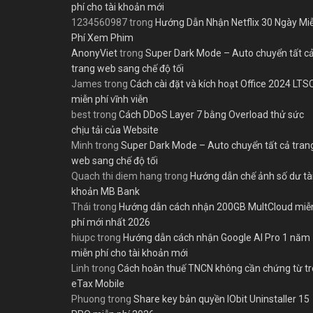
phí cho tài khoản mới
1234560987
trong
Hướng Dẫn Nhận Netflix 30 Ngày Mi
Phí Xem Phim
AnonyViet
trong
Super Dark Mode – Auto chuyển tất c
trang web sang chế độ tối
James
trong
Cách cài đặt và kích hoạt Office 2024 LTS
miễn phí vĩnh viễn
best
trong
Cách DDoS Layer 7 bằng Overload thử sức
chịu tải của Website
Minh
trong
Super Dark Mode – Auto chuyển tất cả tran
web sang chế độ tối
Quach thi diem hang
trong
Hướng dẫn chế ảnh số dư tà
khoản MB Bank
Thái
trong
Hướng dẫn cách nhận 200GB MultCloud miễ
phí mới nhất 2026
hiupc
trong
Hướng dẫn cách nhận Google AI Pro 1 năm
miễn phí cho tài khoản mới
Linh
trong
Cách hoàn thuế TNCN không cần chứng từ t
eTax Mobile
Phuong
trong
Share key bản quyền IObit Uninstaller 15