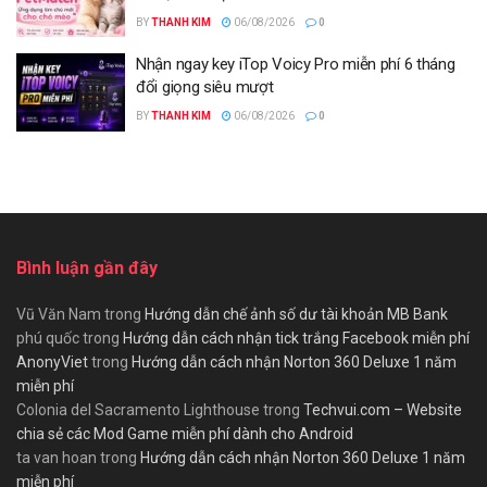
BY
THANH KIM
06/08/2026
0
Nhận ngay key iTop Voicy Pro miễn phí 6 tháng
đổi giọng siêu mượt
BY
THANH KIM
06/08/2026
0
Bình luận gần đây
Vũ Văn Nam
trong
Hướng dẫn chế ảnh số dư tài khoản MB Bank
phú quốc
trong
Hướng dẫn cách nhận tick trắng Facebook miễn phí
AnonyViet
trong
Hướng dẫn cách nhận Norton 360 Deluxe 1 năm
miễn phí
Colonia del Sacramento Lighthouse
trong
Techvui.com – Website
chia sẻ các Mod Game miễn phí dành cho Android
ta van hoan
trong
Hướng dẫn cách nhận Norton 360 Deluxe 1 năm
miễn phí