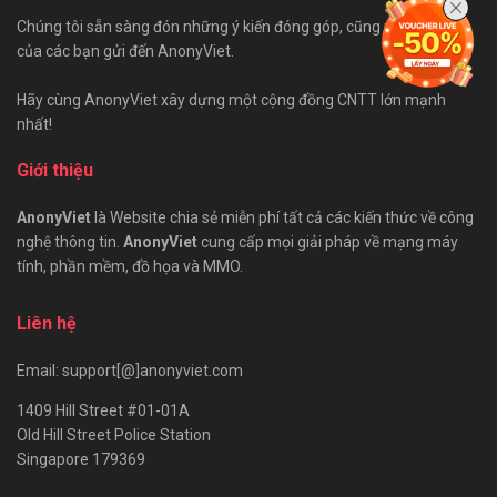
Chúng tôi sẵn sàng đón những ý kiến đóng góp, cũng như bài viết
của các bạn gửi đến AnonyViet.
Hãy cùng AnonyViet xây dựng một cộng đồng CNTT lớn mạnh
nhất!
Giới thiệu
AnonyViet
là Website chia sẻ miễn phí tất cả các kiến thức về công
nghệ thông tin.
AnonyViet
cung cấp mọi giải pháp về mạng máy
tính, phần mềm, đồ họa và MMO.
Liên hệ
Email: support[@]anonyviet.com
1409 Hill Street #01-01A
Old Hill Street Police Station
Singapore 179369