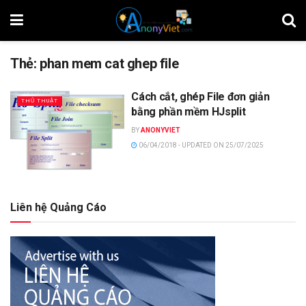
Thẻ:
phan mem cat ghep file
Cách cắt, ghép File đơn giản
THỦ THUẬT
bằng phần mềm HJsplit
BY
ANONYVIET
06/04/2018 - UPDATED ON 25/07/2025
Liên hệ Quảng Cáo