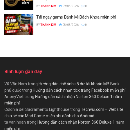
BY
THANH KIM
09/08/2026
0
Tải ngay game Bánh Mì Bách Khoa miễn phí
BY
THANH KIM
08/08/2026
0
Bình luận gần đây
Vũ Văn Nam
trong
Hướng dẫn chế ảnh số dư tài khoản MB Bank
phú quốc
trong
Hướng dẫn cách nhận tick trắng Facebook miễn phí
AnonyViet
trong
Hướng dẫn cách nhận Norton 360 Deluxe 1 năm
miễn phí
Colonia del Sacramento Lighthouse
trong
Techvui.com – Website
chia sẻ các Mod Game miễn phí dành cho Android
ta van hoan
trong
Hướng dẫn cách nhận Norton 360 Deluxe 1 năm
miễn phí