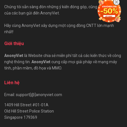
Chúng tôi sẵn sàng đón những ý kiến đóng góp, cũng như bài viết
của các bạn gửi đến AnonyViet.
Hãy cùng AnonyViet xây dựng một cộng đồng CNTT lớn mạnh
nhất!
Giới thiệu
AnonyViet
là Website chia sẻ miễn phí tất cả các kiến thức về công
nghệ thông tin.
AnonyViet
cung cấp mọi giải pháp về mạng máy
tính, phần mềm, đồ họa và MMO.
Liên hệ
Email: support[@]anonyviet.com
1409 Hill Street #01-01A
Old Hill Street Police Station
Singapore 179369