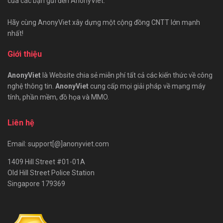
của các bạn gửi đến AnonyViet.
Hãy cùng AnonyViet xây dựng một cộng đồng CNTT lớn mạnh
nhất!
Giới thiệu
AnonyViet
là Website chia sẻ miễn phí tất cả các kiến thức về công
nghệ thông tin.
AnonyViet
cung cấp mọi giải pháp về mạng máy
tính, phần mềm, đồ họa và MMO.
Liên hệ
Email: support[@]anonyviet.com
1409 Hill Street #01-01A
Old Hill Street Police Station
Singapore 179369