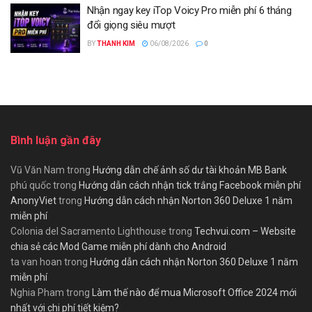
Nhận ngay key iTop Voicy Pro miễn phí 6 tháng
đổi giọng siêu mượt
BY
THANH KIM
06/08/2026
0
Bình luận gần đây
Vũ Văn Nam
trong
Hướng dẫn chế ảnh số dư tài khoản MB Bank
phú quốc
trong
Hướng dẫn cách nhận tick trắng Facebook miễn phí
AnonyViet
trong
Hướng dẫn cách nhận Norton 360 Deluxe 1 năm
miễn phí
Colonia del Sacramento Lighthouse
trong
Techvui.com – Website
chia sẻ các Mod Game miễn phí dành cho Android
ta van hoan
trong
Hướng dẫn cách nhận Norton 360 Deluxe 1 năm
miễn phí
Nghia Pham
trong
Làm thế nào để mua Microsoft Office 2024 mới
nhất với chi phí tiết kiệm?