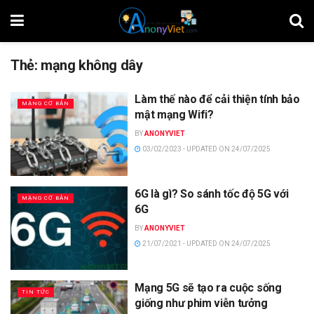
Thẻ:
mạng không dây
Làm thế nào để cải thiện tính bảo
MẠNG CƠ BẢN
mật mạng Wifi?
BY
ANONYVIET
03/02/2023 - UPDATED ON 24/07/2025
6G là gì? So sánh tốc độ 5G với
MẠNG CƠ BẢN
6G
BY
ANONYVIET
21/07/2021 - UPDATED ON 24/07/2025
Mạng 5G sẽ tạo ra cuộc sống
TIN TỨC
giống như phim viễn tưởng