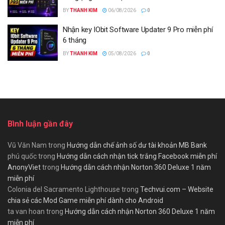
BY
THANH KIM
06/08/2026
0
Nhận key IObit Software Updater 9 Pro miễn phí
6 tháng
BY
THANH KIM
05/08/2026
0
Bình luận gần đây
Vũ Văn Nam
trong
Hướng dẫn chế ảnh số dư tài khoản MB Bank
phú quốc
trong
Hướng dẫn cách nhận tick trắng Facebook miễn phí
AnonyViet
trong
Hướng dẫn cách nhận Norton 360 Deluxe 1 năm
miễn phí
Colonia del Sacramento Lighthouse
trong
Techvui.com – Website
chia sẻ các Mod Game miễn phí dành cho Android
ta van hoan
trong
Hướng dẫn cách nhận Norton 360 Deluxe 1 năm
miễn phí