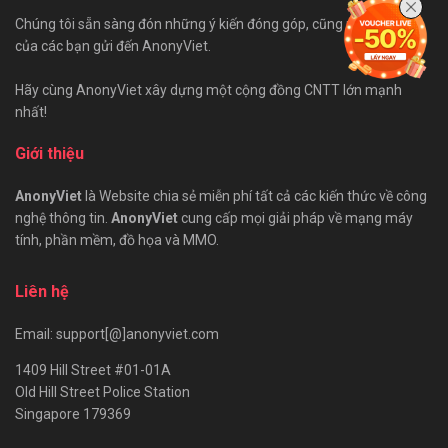
Chúng tôi sẵn sàng đón những ý kiến đóng góp, cũng như bài viết
của các bạn gửi đến AnonyViet.
Hãy cùng AnonyViet xây dựng một cộng đồng CNTT lớn mạnh
nhất!
Giới thiệu
AnonyViet
là Website chia sẻ miễn phí tất cả các kiến thức về công
nghệ thông tin.
AnonyViet
cung cấp mọi giải pháp về mạng máy
tính, phần mềm, đồ họa và MMO.
Liên hệ
Email: support[@]anonyviet.com
1409 Hill Street #01-01A
Old Hill Street Police Station
Singapore 179369