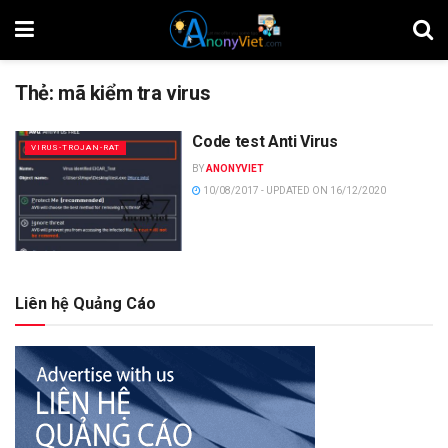
Thẻ:
mã kiểm tra virus
Code test Anti Virus
VIRUS-TROJAN-RAT
BY
ANONYVIET
10/08/2017 - UPDATED ON 16/12/2020
Liên hệ Quảng Cáo