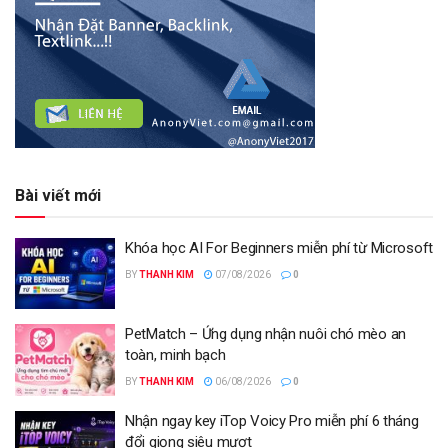
Bài viết mới
Khóa học AI For Beginners miễn phí từ Microsoft
BY
THANH KIM
07/08/2026
0
PetMatch – Ứng dụng nhận nuôi chó mèo an
toàn, minh bạch
BY
THANH KIM
06/08/2026
0
Nhận ngay key iTop Voicy Pro miễn phí 6 tháng
đổi giọng siêu mượt