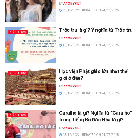
BY
ANONYVIET
23/12/2022 - UPDATED ON 24/07/2025
Trốc tru là gì? Ý nghĩa từ Trốc tru
KIẾN THỨC
BY
ANONYVIET
16/12/2022 - UPDATED ON 24/07/2025
Học viện Phật giáo lớn nhất thế
KIẾN THỨC
giới ở đâu?
BY
ANONYVIET
05/12/2022 - UPDATED ON 24/07/2025
Caralho là gì? Nghĩa từ “Caralho”
KIẾN THỨC
trong tiếng Bồ Đào Nha là gì?
BY
ANONYVIET
03/12/2022 - UPDATED ON 24/07/2025