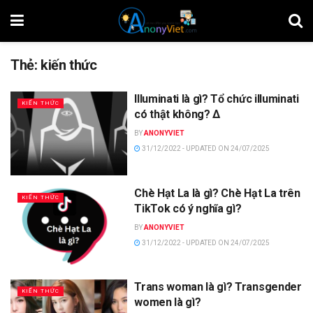
Thẻ:
kiến thức
Illuminati là gì? Tổ chức illuminati
KIẾN THỨC
có thật không? Δ
BY
ANONYVIET
31/12/2022 - UPDATED ON 24/07/2025
Chè Hạt La là gì? Chè Hạt La trên
KIẾN THỨC
TikTok có ý nghĩa gì?
BY
ANONYVIET
31/12/2022 - UPDATED ON 24/07/2025
Trans woman là gì? Transgender
KIẾN THỨC
women là gì?