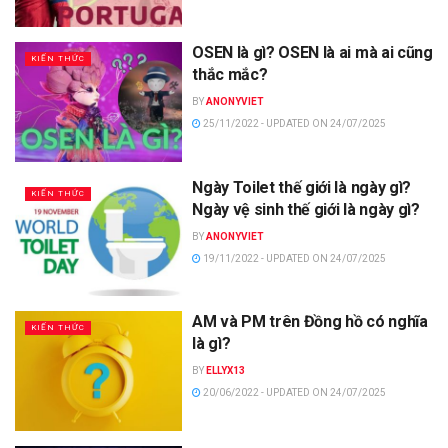
OSEN là gì? OSEN là ai mà ai cũng
KIẾN THỨC
thắc mắc?
BY
ANONYVIET
25/11/2022 - UPDATED ON 24/07/2025
Ngày Toilet thế giới là ngày gì?
KIẾN THỨC
Ngày vệ sinh thế giới là ngày gì?
BY
ANONYVIET
19/11/2022 - UPDATED ON 24/07/2025
AM và PM trên Đồng hồ có nghĩa
KIẾN THỨC
là gì?
BY
ELLYX13
20/06/2022 - UPDATED ON 24/07/2025