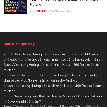
6 tháng
BY
THANH KIM
05/08/2026
0
Bình luận gần đây
Vũ Văn Nam
trong
Hướng dẫn chế ảnh số dư tài khoản MB Bank
phú quốc
trong
Hướng dẫn cách nhận tick trắng Facebook miễn phí
AnonyViet
trong
Hướng dẫn cách nhận Norton 360 Deluxe 1 năm
miễn phí
Colonia del Sacramento Lighthouse
trong
Techvui.com – Website
chia sẻ các Mod Game miễn phí dành cho Android
ta van hoan
trong
Hướng dẫn cách nhận Norton 360 Deluxe 1 năm
miễn phí
Nghia Pham
trong
Làm thế nào để mua Microsoft Office 2024 mới
nhất với chi phí tiết kiệm?
AnonyViet
trong
Làm thế nào để mua Microsoft Office 2024 mới