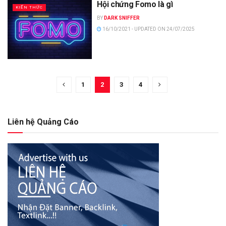
Hội chứng Fomo là gì
KIẾN THỨC
BY
DARK SNIFFER
16/10/2021 - UPDATED ON 24/07/2025
1
2
3
4
Liên hệ Quảng Cáo