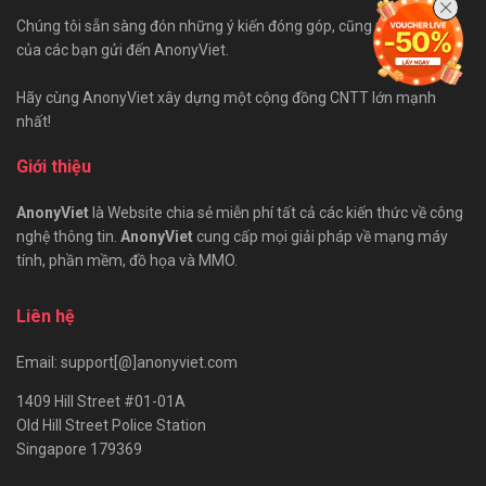
Chúng tôi sẵn sàng đón những ý kiến đóng góp, cũng như bài viết
của các bạn gửi đến AnonyViet.
Hãy cùng AnonyViet xây dựng một cộng đồng CNTT lớn mạnh
nhất!
Giới thiệu
AnonyViet
là Website chia sẻ miễn phí tất cả các kiến thức về công
nghệ thông tin.
AnonyViet
cung cấp mọi giải pháp về mạng máy
tính, phần mềm, đồ họa và MMO.
Liên hệ
Email: support[@]anonyviet.com
1409 Hill Street #01-01A
Old Hill Street Police Station
Singapore 179369