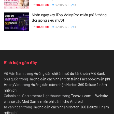
BY
THANH KIM
06/08/2026
0
Nhận ngay key iTop Voicy Pro miễn phí 6 tháng
đổi giọng siêu mượt
BY
THANH KIM
06/08/2026
0
Bình luận gần đây
Vũ Văn Nam
trong
Hướng dẫn chế ảnh số dư tài khoản MB Bank
phú quốc
trong
Hướng dẫn cách nhận tick trắng Facebook miễn phí
AnonyViet
trong
Hướng dẫn cách nhận Norton 360 Deluxe 1 năm
miễn phí
Colonia del Sacramento Lighthouse
trong
Techvui.com – Website
chia sẻ các Mod Game miễn phí dành cho Android
ta van hoan
trong
Hướng dẫn cách nhận Norton 360 Deluxe 1 năm
miễn phí