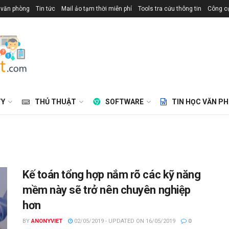
 văn phòng
Tin tức
Mail ảo tạm thời miễn phí
Tools tra cứu thông tin
Công cụ
TY
THỦ THUẬT
SOFTWARE
TIN HỌC VĂN P
Kế toán tổng hợp nắm rõ các kỹ năng
mềm này sẽ trở nên chuyên nghiệp
hơn
BY
ANONYVIET
02/05/2019 - UPDATED ON 16/05/2019
0