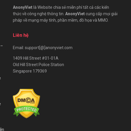
AnonyViet
là Website chia sẻ miễn phí tất cả các kiến
thức về công nghệ thông tin.
AnonyViet
cung cấp mọi giải
pháp về mạng máy tính, phần mềm, đồ họa và MMO.
Liên hệ
 –
Email: support[@]anonyviet.com
1409 Hill Street #01-01A
Old Hill Street Police Station
Singapore 179369
e
e
iễn