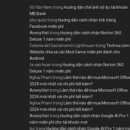
Vũ Văn Nam
trong
Hướng dẫn chế ảnh số dư tài khoản
MB Bank
phú quốc
trong
Hướng dẫn cách nhận tick trắng
Facebook miễn phí
AnonyViet
trong
Hướng dẫn cách nhận Norton 360
Deluxe 1 năm miễn phí
Colonia del Sacramento Lighthouse
trong
Techvui.com
Website chia sẻ các Mod Game miễn phí dành cho
Android
ta van hoan
trong
Hướng dẫn cách nhận Norton 360
Deluxe 1 năm miễn phí
Nghia Pham
trong
Làm thế nào để mua Microsoft Offic
2024 mới nhất với chi phí tiết kiệm?
AnonyViet
trong
Làm thế nào để mua Microsoft Office
2024 mới nhất với chi phí tiết kiệm?
Nghia Pham
trong
Làm thế nào để mua Microsoft Offic
2024 mới nhất với chi phí tiết kiệm?
AnonyViet
trong
Hướng dẫn cách nhận Google AI Pro 1
năm miễn phí cho tài khoản mới
loc
trong
Hướng dẫn cách nhận Google AI Pro 1 năm m