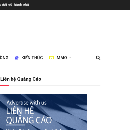
 đổi số thành chữ
HÒNG
KIẾN THỨC
MMO
Liên hệ Quảng Cáo