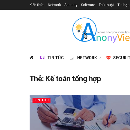
Kiến thức
Network
Security
Software
Thủ thuật
Tin học
TIN TỨC
NETWORK
SECURI
Thẻ:
Kế toán tổng hợp
TIN TỨC