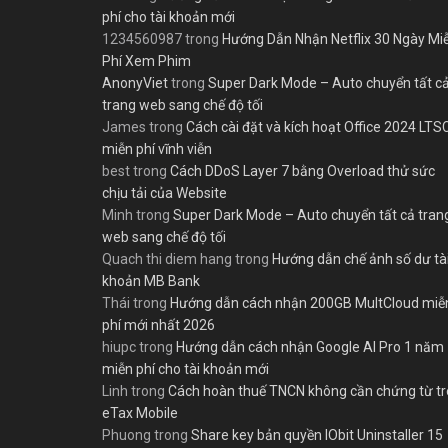
phí cho tài khoản mới
1234560987
trong
Hướng Dẫn Nhận Netflix 30 Ngày Mi
Phí Xem Phim
AnonyViet
trong
Super Dark Mode – Auto chuyển tất c
trang web sang chế độ tối
James
trong
Cách cài đặt và kích hoạt Office 2024 LTS
miễn phí vĩnh viễn
best
trong
Cách DDoS Layer 7 bằng Overload thử sức
chịu tải của Website
Minh
trong
Super Dark Mode – Auto chuyển tất cả tran
web sang chế độ tối
Quach thi diem hang
trong
Hướng dẫn chế ảnh số dư tà
khoản MB Bank
Thái
trong
Hướng dẫn cách nhận 200GB MultCloud miễ
phí mới nhất 2026
hiupc
trong
Hướng dẫn cách nhận Google AI Pro 1 năm
miễn phí cho tài khoản mới
Linh
trong
Cách hoàn thuế TNCN không cần chứng từ t
eTax Mobile
Phuong
trong
Share key bản quyền IObit Uninstaller 15