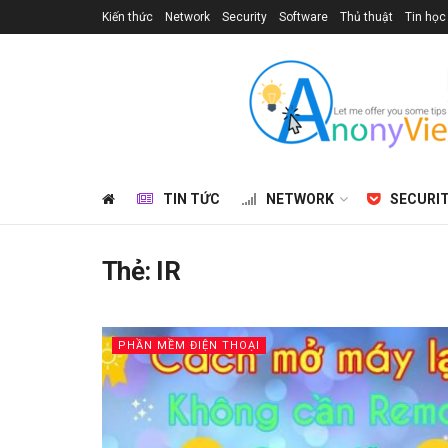
Kiến thức
Network
Security
Software
Thủ thuật
Tin học
TIN TỨC
NETWORK
SECURI
Thẻ:
IR
PHẦN MỀM ĐIỆN THOẠI