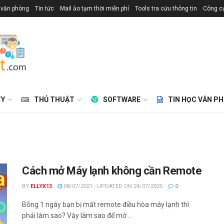
 văn phòng
Tin tức
Mail ảo tạm thời miễn phí
Tools tra cứu thông tin
Công cụ
TY
THỦ THUẬT
SOFTWARE
TIN HỌC VĂN P
Cách mở Máy lạnh không cần Remote
BY
ELLYX13
08/07/2021 - UPDATED ON 24/07/2025
0
Bỗng 1 ngày bạn bị mất remote điều hòa máy lạnh thì
phải làm sao? Vậy làm sao để mở ...