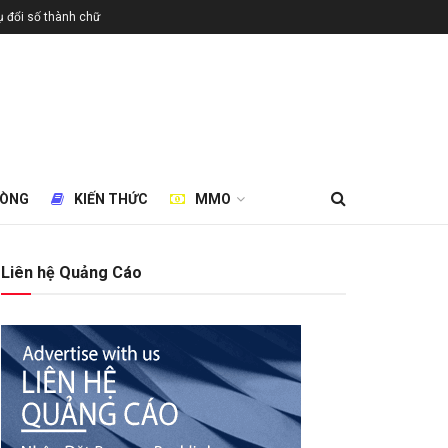
 đổi số thành chữ
HÒNG
KIẾN THỨC
MMO
Liên hệ Quảng Cáo