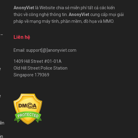
AnonyViet
là Website chia sẻ miễn phí tất cả các kiến
thức về công nghệ thông tin.
AnonyViet
cung cấp mọi giải
pháp về mạng máy tính, phần mềm, đồ họa và MMO.
 –
Liên hệ
Email: support[@]anonyviet.com
1409 Hill Street #01-01A
Old Hill Street Police Station
e
Singapore 179369
e
iễn
ễn