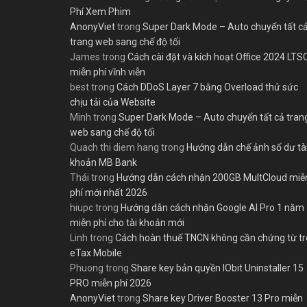
Phí Xem Phim
AnonyViet
trong
Super Dark Mode – Auto chuyển tất c
trang web sang chế độ tối
James
trong
Cách cài đặt và kích hoạt Office 2024 LTS
miễn phí vĩnh viễn
best
trong
Cách DDoS Layer 7 bằng Overload thử sức
chịu tải của Website
Minh
trong
Super Dark Mode – Auto chuyển tất cả tran
web sang chế độ tối
Quach thi diem hang
trong
Hướng dẫn chế ảnh số dư tà
khoản MB Bank
Thái
trong
Hướng dẫn cách nhận 200GB MultCloud miễ
phí mới nhất 2026
hiupc
trong
Hướng dẫn cách nhận Google AI Pro 1 năm
miễn phí cho tài khoản mới
Linh
trong
Cách hoàn thuế TNCN không cần chứng từ t
eTax Mobile
Phuong
trong
Share key bản quyền IObit Uninstaller 15
PRO miễn phí 2026
AnonyViet
trong
Share key Driver Booster 13 Pro miễn