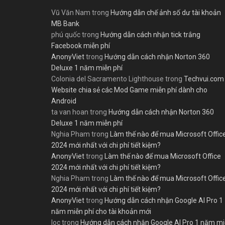
Vũ Văn Nam
trong
Hướng dẫn chế ảnh số dư tài khoản
MB Bank
phú quốc
trong
Hướng dẫn cách nhận tick trắng
Facebook miễn phí
AnonyViet
trong
Hướng dẫn cách nhận Norton 360
Deluxe 1 năm miễn phí
Colonia del Sacramento Lighthouse
trong
Techvui.com
Website chia sẻ các Mod Game miễn phí dành cho
Android
ta van hoan
trong
Hướng dẫn cách nhận Norton 360
Deluxe 1 năm miễn phí
Nghia Pham
trong
Làm thế nào để mua Microsoft Offic
2024 mới nhất với chi phí tiết kiệm?
AnonyViet
trong
Làm thế nào để mua Microsoft Office
2024 mới nhất với chi phí tiết kiệm?
Nghia Pham
trong
Làm thế nào để mua Microsoft Offic
2024 mới nhất với chi phí tiết kiệm?
AnonyViet
trong
Hướng dẫn cách nhận Google AI Pro 1
năm miễn phí cho tài khoản mới
loc
trong
Hướng dẫn cách nhận Google AI Pro 1 năm m