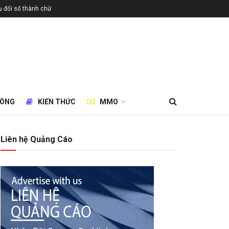
 đổi số thành chữ
HÒNG
KIẾN THỨC
MMO
Liên hệ Quảng Cáo