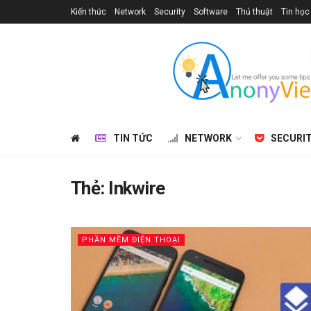
Kiến thức
Network
Security
Software
Thủ thuật
Tin học
TIN TỨC
NETWORK
SECURI
Thẻ:
Inkwire
PHẦN MỀM ĐIỆN THOẠI