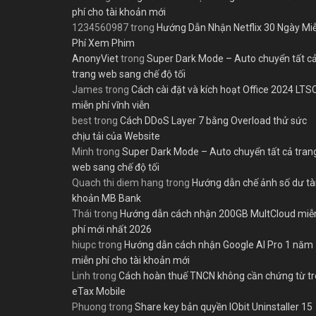
phí cho tài khoản mới
1234560987
trong
Hướng Dẫn Nhận Netflix 30 Ngày Mi
Phí Xem Phim
AnonyViet
trong
Super Dark Mode – Auto chuyển tất c
trang web sang chế độ tối
James
trong
Cách cài đặt và kích hoạt Office 2024 LTS
miễn phí vĩnh viễn
best
trong
Cách DDoS Layer 7 bằng Overload thử sức
chịu tải của Website
Minh
trong
Super Dark Mode – Auto chuyển tất cả tran
web sang chế độ tối
Quach thi diem hang
trong
Hướng dẫn chế ảnh số dư tà
khoản MB Bank
Thái
trong
Hướng dẫn cách nhận 200GB MultCloud miễ
phí mới nhất 2026
hiupc
trong
Hướng dẫn cách nhận Google AI Pro 1 năm
miễn phí cho tài khoản mới
Linh
trong
Cách hoàn thuế TNCN không cần chứng từ t
eTax Mobile
Phuong
trong
Share key bản quyền IObit Uninstaller 15