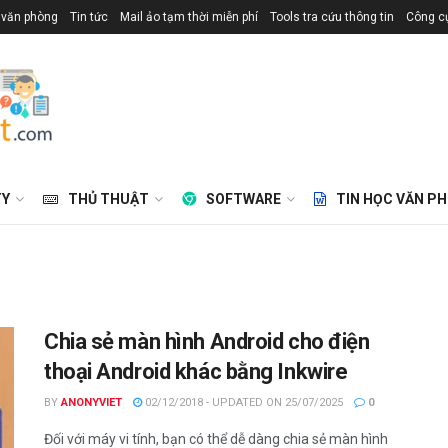
 văn phòng
Tin tức
Mail ảo tạm thời miễn phí
Tools tra cứu thông tin
Công cụ
TY
THỦ THUẬT
SOFTWARE
TIN HỌC VĂN P
Chia sẻ màn hình Android cho điện
thoại Android khác bằng Inkwire
BY
ANONYVIET
02/12/2018 - UPDATED ON 25/07/2025
0
Đối với máy vi tính, bạn có thể dễ dàng chia sẻ màn hình