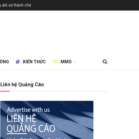
 đổi số thành chữ
HÒNG
KIẾN THỨC
MMO
Liên hệ Quảng Cáo