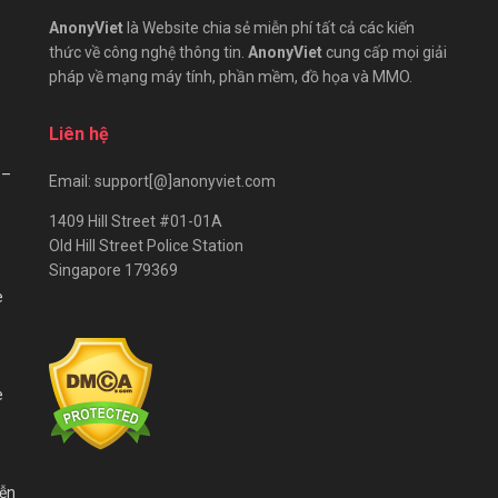
AnonyViet
là Website chia sẻ miễn phí tất cả các kiến
thức về công nghệ thông tin.
AnonyViet
cung cấp mọi giải
pháp về mạng máy tính, phần mềm, đồ họa và MMO.
Liên hệ
 –
Email: support[@]anonyviet.com
1409 Hill Street #01-01A
Old Hill Street Police Station
Singapore 179369
e
e
iễn