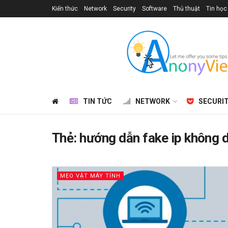
Kiến thức
Network
Security
Software
Thủ thuật
Tin học
TIN TỨC
NETWORK
SECURI
Thẻ:
hướng dẫn fake ip không
MẸO VẶT MÁY TÍNH