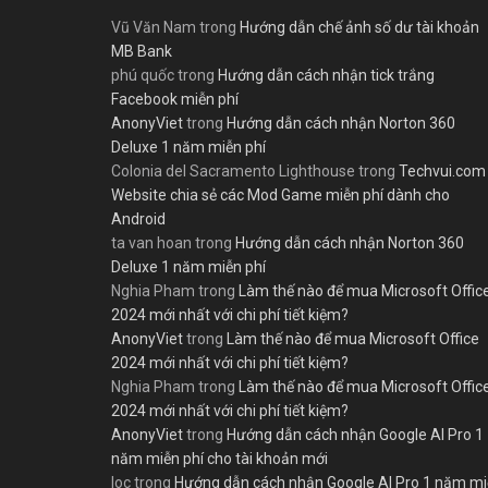
Vũ Văn Nam
trong
Hướng dẫn chế ảnh số dư tài khoản
MB Bank
phú quốc
trong
Hướng dẫn cách nhận tick trắng
Facebook miễn phí
AnonyViet
trong
Hướng dẫn cách nhận Norton 360
Deluxe 1 năm miễn phí
Colonia del Sacramento Lighthouse
trong
Techvui.com
Website chia sẻ các Mod Game miễn phí dành cho
Android
ta van hoan
trong
Hướng dẫn cách nhận Norton 360
Deluxe 1 năm miễn phí
Nghia Pham
trong
Làm thế nào để mua Microsoft Offic
2024 mới nhất với chi phí tiết kiệm?
AnonyViet
trong
Làm thế nào để mua Microsoft Office
2024 mới nhất với chi phí tiết kiệm?
Nghia Pham
trong
Làm thế nào để mua Microsoft Offic
2024 mới nhất với chi phí tiết kiệm?
AnonyViet
trong
Hướng dẫn cách nhận Google AI Pro 1
năm miễn phí cho tài khoản mới
loc
trong
Hướng dẫn cách nhận Google AI Pro 1 năm m