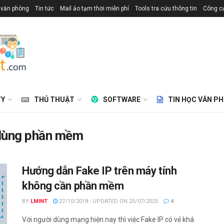
 văn phòng
Tin tức
Mail ảo tạm thời miễn phí
Tools tra cứu thông tin
Công cụ
TY
THỦ THUẬT
SOFTWARE
TIN HỌC VĂN P
 dùng phần mềm
Hướng dẫn Fake IP trên máy tính
không cần phần mềm
BY
LMINT
27/10/2018 - UPDATED ON 25/07/2025
4
Với người dùng mạng hiện nay thì việc Fake IP có vẻ khá