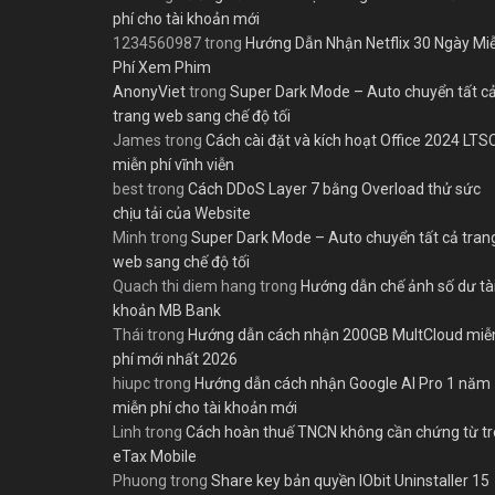
phí cho tài khoản mới
1234560987
trong
Hướng Dẫn Nhận Netflix 30 Ngày Mi
Phí Xem Phim
AnonyViet
trong
Super Dark Mode – Auto chuyển tất c
trang web sang chế độ tối
James
trong
Cách cài đặt và kích hoạt Office 2024 LTS
miễn phí vĩnh viễn
best
trong
Cách DDoS Layer 7 bằng Overload thử sức
chịu tải của Website
Minh
trong
Super Dark Mode – Auto chuyển tất cả tran
web sang chế độ tối
Quach thi diem hang
trong
Hướng dẫn chế ảnh số dư tà
khoản MB Bank
Thái
trong
Hướng dẫn cách nhận 200GB MultCloud miễ
phí mới nhất 2026
hiupc
trong
Hướng dẫn cách nhận Google AI Pro 1 năm
miễn phí cho tài khoản mới
Linh
trong
Cách hoàn thuế TNCN không cần chứng từ t
eTax Mobile
Phuong
trong
Share key bản quyền IObit Uninstaller 15